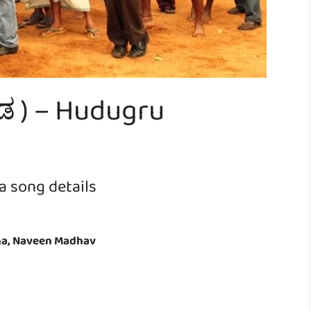
್ನಡ ) – Hudugru
a song details
na, Naveen Madhav