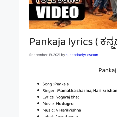
Pankaja lyrics ( ಕನ
September 19, 2021
by
supercinelyrics.com
Pankaj
Song : Pankaja
Singer :
Mamatha sharma, Hari krisha
Lyrics : Yogaraj bhat
Movie :
Hudugru
Music : V Harikrishna