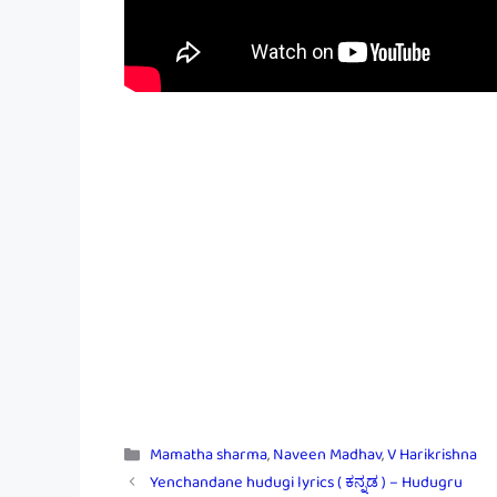
Categories
Mamatha sharma
,
Naveen Madhav
,
V Harikrishna
Yenchandane hudugi lyrics ( ಕನ್ನಡ ) – Hudugru