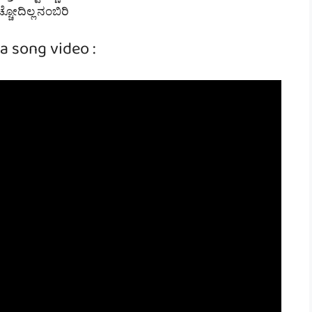
ಚೋದಿಲ್ಲ ನಂಬಿರಿ
a song video :