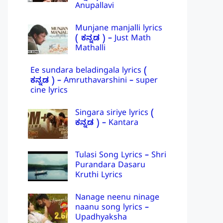
Anupallavi
Munjane manjalli lyrics
( ಕನ್ನಡ ) – Just Math
Mathalli
Ee sundara beladingala lyrics (
ಕನ್ನಡ ) – Amruthavarshini – super
cine lyrics
Singara siriye lyrics (
ಕನ್ನಡ ) – Kantara
Tulasi Song Lyrics – Shri
Purandara Dasaru
Kruthi Lyrics
Nanage neenu ninage
naanu song lyrics –
Upadhyaksha