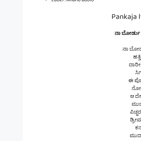
Label : Anand audio
Pankaja l
ನಾ ಬೋರ್ಡು ಇ
ನಾ ಬೋರ್
ಹತ್
ದಾರೀ
ಸಿ
ಈ ಪೋ
ನೋಡ
ಆ ದೇವ
ಮುಚ್
ಪಿಚ್
ಡ್ರೀಮ
ಕನಸ
ಮುದ್