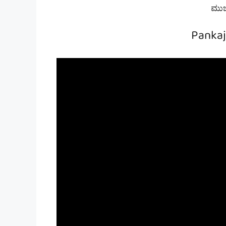
ಮುಚ್
Pankaj