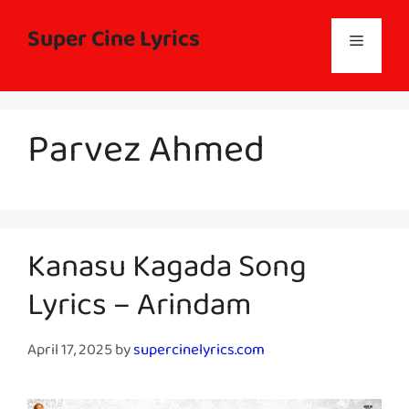
Skip
to
Super Cine Lyrics
Menu
content
Parvez Ahmed
Kanasu Kagada Song
Lyrics – Arindam
April 17, 2025
by
supercinelyrics.com