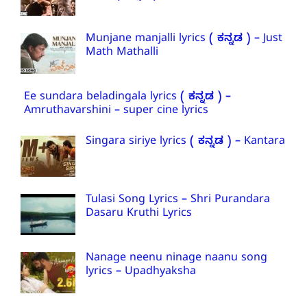
Munjane manjalli lyrics ( ಕನ್ನಡ ) – Just
Math Mathalli
Ee sundara beladingala lyrics ( ಕನ್ನಡ ) –
Amruthavarshini – super cine lyrics
Singara siriye lyrics ( ಕನ್ನಡ ) – Kantara
Tulasi Song Lyrics – Shri Purandara
Dasaru Kruthi Lyrics
Nanage neenu ninage naanu song
lyrics – Upadhyaksha