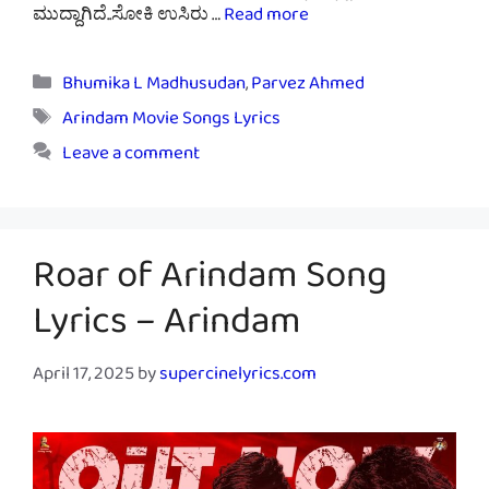
ಮುದ್ದಾಗಿದೆ..ಸೋಕಿ ಉಸಿರು …
Read more
Categories
Bhumika L Madhusudan
,
Parvez Ahmed
Tags
Arindam Movie Songs Lyrics
Leave a comment
Roar of Arindam Song
Lyrics – Arindam
April 17, 2025
by
supercinelyrics.com