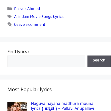
Categories
Parvez Ahmed
Tags
Arindam Movie Songs Lyrics
Leave a comment
Find lyrics :
Search
Most Popular lyrics
Naguva nayana madhura mouna
lyrics ( ಕನ್ನಡ ) – Pallavi Anupallavi