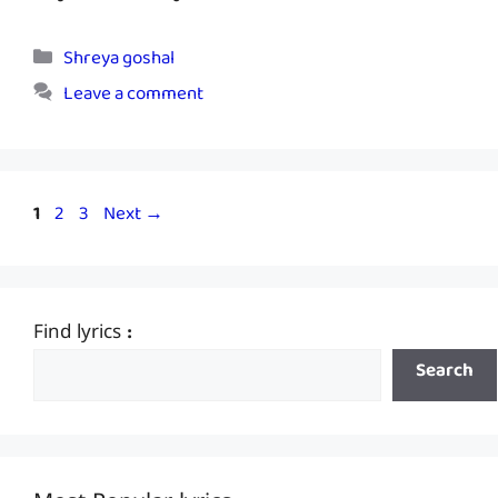
Categories
Shreya goshal
Leave a comment
Page
Page
Page
1
2
3
Next
→
Find lyrics :
Search