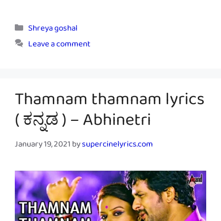
Categories
Shreya goshal
Leave a comment
Thamnam thamnam lyrics
( ಕನ್ನಡ ) – Abhinetri
January 19, 2021
by
supercinelyrics.com