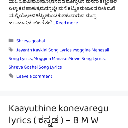
ಯಲಿ ಓಹೋಹೋಹೋ,ನೆನೆದಿದೆ ಮೊಗ್ಗುನಿನ ಮನಸು ಕಣ್ಣಂಚಲೆ
ಎಲ್ಲಾ ಕಲೆ ಹಾಕುತ,ಮನಸ್ಸಲ್ಲೇ ಮನೆ ಕಟ್ಟುತಮಜಾಲದ ರೀತಿ ಮರೆ
ಯಲ್ಲಿ ಯೇ,ಅವಿತಿಟ್ಟು ಹುಂಚಕುತಹುವಾಗುವ ಮುನ್ನ
ಹರಾಡುವ,ಹಂಬಲಕೆ ತಲೆ …
Read more
Categories
Shreya goshal
Tags
Jayanth Kaykini Song Lyrics
,
Moggina Manasali
Song Lyrics
,
Moggina Manasu Movie Song Lyrics
,
Shreya Goshal Song Lyrics
Leave a comment
Kaayuthine konevaregu
lyrics ( ಕನ್ನಡ‌ ) – B M W