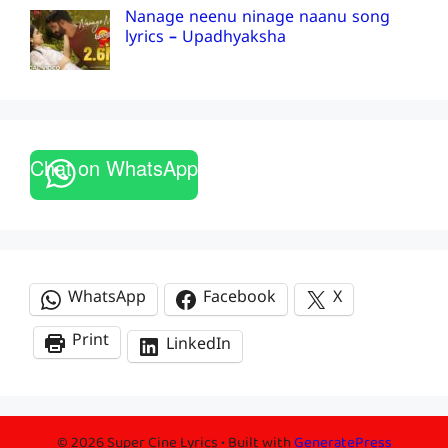
Nanage neenu ninage naanu song
lyrics – Upadhyaksha
Chat on WhatsApp
WhatsApp
Facebook
X
Print
LinkedIn
© 2026 Super Cine Lyrics
• Built with
GeneratePress