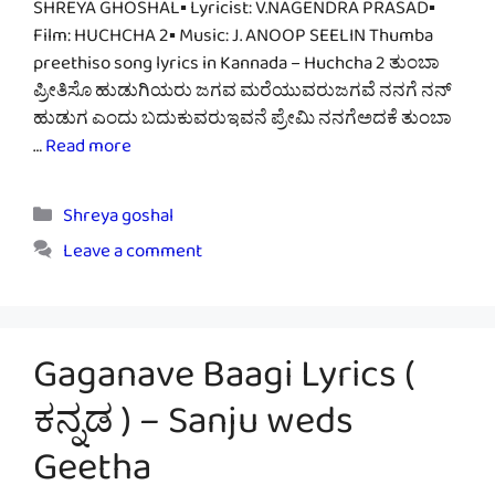
SHREYA GHOSHAL▪ Lyricist: V.NAGENDRA PRASAD▪
Film: HUCHCHA 2▪ Music: J. ANOOP SEELIN Thumba
preethiso song lyrics in Kannada – Huchcha 2 ತುಂಬಾ
ಪ್ರೀತಿಸೊ ಹುಡುಗಿಯರು ಜಗವ ಮರೆಯುವರುಜಗವೆ ನನಗೆ ನನ್
ಹುಡುಗ ಎಂದು ಬದುಕುವರುಇವನೆ ಪ್ರೇಮಿ ನನಗೆಅದಕೆ ತುಂಬಾ
…
Read more
Categories
Shreya goshal
Leave a comment
Gaganave Baagi Lyrics (
ಕನ್ನಡ ) – Sanju weds
Geetha