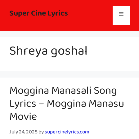
Skip
to
Super Cine Lyrics
Menu
content
Shreya goshal
Moggina Manasali Song
Lyrics – Moggina Manasu
Movie
July 24, 2025
by
supercinelyrics.com