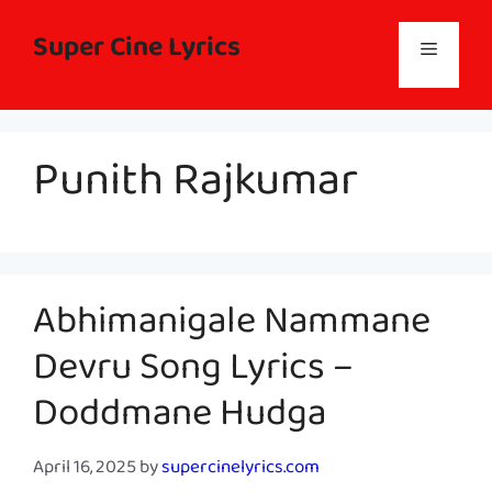
Skip
to
Super Cine Lyrics
Menu
content
Punith Rajkumar
Abhimanigale Nammane
Devru Song Lyrics –
Doddmane Hudga
April 16, 2025
by
supercinelyrics.com