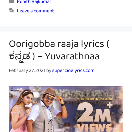
Categories
Punith Rajkumar
Leave a comment
Oorigobba raaja lyrics (
ಕನ್ನಡ ) – Yuvarathnaa
February 27, 2021
by
supercinelyrics.com