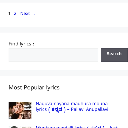
Page
Page
1
2
Next
→
Find lyrics :
Search
Most Popular lyrics
Naguva nayana madhura mouna
lyrics ( ಕನ್ನಡ ) – Pallavi Anupallavi