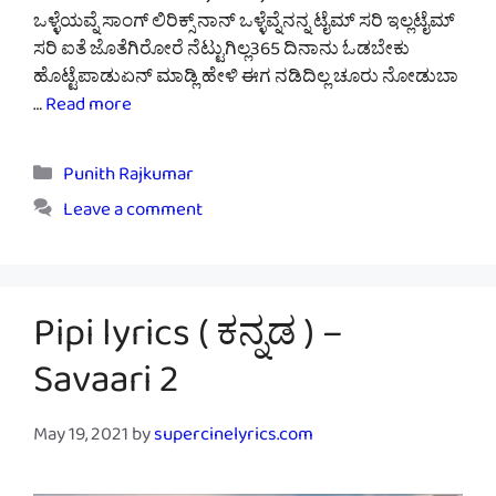
ಒಳ್ಳೆಯವ್ನೆ ಸಾಂಗ್ ಲಿರಿಕ್ಸ್ ನಾನ್ ಒಳ್ಳೆವ್ನೆನನ್ನ ಟೈಮ್ ಸರಿ ಇಲ್ಲಟೈಮ್
ಸರಿ ಐತೆ ಜೊತೆಗಿರೋರೆ ನೆಟ್ಟುಗಿಲ್ಲ365 ದಿನಾನು ಓಡಬೇಕು
ಹೊಟ್ಟೆಪಾಡುಏನ್ ಮಾಡ್ಲಿ ಹೇಳಿ ಈಗ ನಡಿದಿಲ್ಲ ಚೂರು ನೋಡುಬಾ
…
Read more
Categories
Punith Rajkumar
Leave a comment
Pipi lyrics ( ಕನ್ನಡ ) –
Savaari 2
May 19, 2021
by
supercinelyrics.com