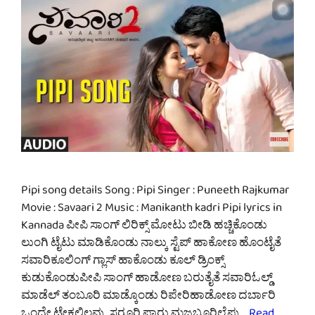
Pipi song details Song : Pipi Singer : Puneeth Rajkumar
Movie : Savaari 2 Music : Manikanth kadri Pipi lyrics in
Kannada ಪೀಪಿ ಸಾಂಗ್ ಲಿರಿಕ್ಸ್ ಮೋಟು ಬೀಡಿ ಹಚ್ಚಿಕೊಂಡು
ಲುಂಗಿ ಟೈಟು ಮಾಡಿಕೊಂಡು ನಾಲ್ಕು ಸ್ಟೆಪ್ ಹಾಕೋಣ ಹೊಂಟೈತೆ
ಸವಾರಿಕೂಲಿಂಗ್ ಗ್ಲಾಸ್ ಹಾಕೊಂಡು ಕೂಲ್ ಡ್ರಿಂಕ್ಸ್
ಕುಡುಕೊಂಡುಪೀಪಿ ಸಾಂಗ್ ಹಾಡೋಣ ಬರುತೈತೆ ಸವಾರಿಓಲ್ಡ್
ಮಾಡೆಲ್ ತಂಬೂರಿ ಮಾಡ್ಕೊಂಡು ರಿಪೇರಿಹಾಡೋಣ ದರ್ಬಾರಿ