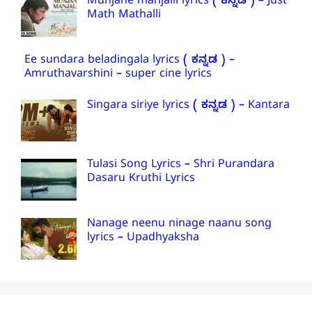
Munjane manjalli lyrics ( ಕನ್ನಡ ) – Just
Math Mathalli
Ee sundara beladingala lyrics ( ಕನ್ನಡ ) –
Amruthavarshini – super cine lyrics
Singara siriye lyrics ( ಕನ್ನಡ ) – Kantara
Tulasi Song Lyrics – Shri Purandara
Dasaru Kruthi Lyrics
Nanage neenu ninage naanu song
lyrics – Upadhyaksha