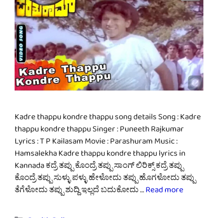
Kadre thappu kondre thappu song details Song : Kadre
thappu kondre thappu Singer : Puneeth Rajkumar
Lyrics : T P Kailasam Movie : Parashuram Music :
Hamsalekha Kadre thappu kondre thappu lyrics in
Kannada ಕದ್ರೆ ತಪ್ಪು ಕೊಂದ್ರೆ ತಪ್ಪು ಸಾಂಗ್ ಲಿರಿಕ್ಸ್ ಕದ್ರೆ ತಪ್ಪು
ಕೊಂದ್ರೆ ತಪ್ಪು ಸುಳ್ಳು ಪಳ್ಳು ಹೇಳೋದು ತಪ್ಪು ಹೊಗಳೋದು ತಪ್ಪು
ತೆಗೆಳೋದು ತಪ್ಪು ಶುದ್ದಿ ಇಲ್ಲದೆ ಬದುಕೋದು …
Read more