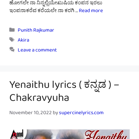
ಹೋಗಲೇ ನಾ ನಿನ್ನಲ್ಲಿಯೇಖುಷಿಯ ಕಂಪನ ಇರಲು
ಇಂಪನಾಕರೆವ ಕರೆಯಲೇ ನಾ ಕರಗಿ …
Read more
Categories
Punith Rajkumar
Tags
Akira
Leave a comment
Yenaithu lyrics ( ಕನ್ನಡ ) –
Chakravyuha
November 10, 2022
by
supercinelyrics.com