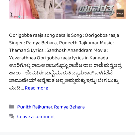
Oorigobba raaja song details Song : Oorigobba raaja
Singer : Ramya Behara , Puneeth Rajkumar Music :
Thaman S Lyrics : Santhosh Ananddram Movie :
Yuvarathnaa Oorigobba raaja lyrics in Kannada
ಊರಿಗೊಬ್ಬ ರಾಜಆ ರಾಜನ್ಗೊಬ್ಲು ರಾಣಿಆ ರಾಜ ರಾಣಿ ಮದ್ವೆಆದ್ರೆ
ಹಾಲು – ಜೇನು! ಈ ಮದ್ವೆ ಮಾರುತಿ ವ್ಯಾನುಕಾರ್ ಒಳಗಡೆನೆ
ಜಾಮುಹೇಯ್ ಅಜ್ಜಿ ತಾತ ಅಪ್ಪ ಅಮ್ಮಮಕ್ಳು ಇನ್ನು! ಬೇಗ ಬುಕ್ಕು
ಮಾಡಿ …
Read more
Categories
Punith Rajkumar
,
Ramya Behara
Leave a comment