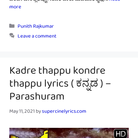
ಒಂದೇ ಟೇಕಲ್ಲಿಲವ್ವು ಸರೂರಿ ಪಾರು ಮಜಬೂರಿಲೈಫು …
Read
more
Categories
Punith Rajkumar
Leave a comment
Kadre thappu kondre
thappu lyrics ( ಕನ್ನಡ ) –
Parashuram
May 11, 2021
by
supercinelyrics.com