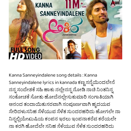
Kanna Sanneyindalene song details : Kanna
Sanneyindalene lyrics in kannada ಕಣ್ಣ ಸನ್ನೆಯಿಂದಲೇನೆ
ನನ್ನ ಸಂದೇಶಕೆ ಸಹಿ ಹಾಕು ನಲ್ಲೇನನ್ನ ನೋಡಿ ನಾಚಿ ನಿಂತನಿನ್ನ
ಸಂಕೋಚಕೆ ಸೋತು ಹೋದೆನಲ್ಲೇಸುಕುಮಾರಿ ಸಂಗಾತಿಯಾಗಿ
ಆನಂದ ತಂದಾಯಿತುಸರವಾಗಿ ಸಂಪೂರ್ಣವಾಗಿ ಹೃದಯವ
ಸೇರಿದಳುಸನಿಹ ಸೆಳೆಯುವ ಸೆಳೆತ ಸುಂದರಹರಿದು ಹೋಗಲೇ ನಾ
ನಿನ್ನಲ್ಲಿಯೇಖುಷಿಯ ಕಂಪನ ಇರಲು ಇಂಪನಾಕರೆವ ಕರೆಯಲೇ
ನಾ ಕರಗಿ ಹೋದೆಲೇ ಸನಿಹ ಸೆಳೆಯುವ ಸೆಳೆತ ಸುಂದರಹರಿದು