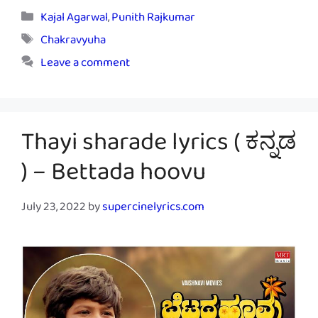
Categories
Kajal Agarwal
,
Punith Rajkumar
Tags
Chakravyuha
Leave a comment
Thayi sharade lyrics ( ಕನ್ನಡ
) – Bettada hoovu
July 23, 2022
by
supercinelyrics.com