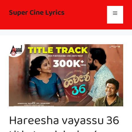
Skip
to
Super Cine Lyrics
Menu
content
Hareesha vayassu 36