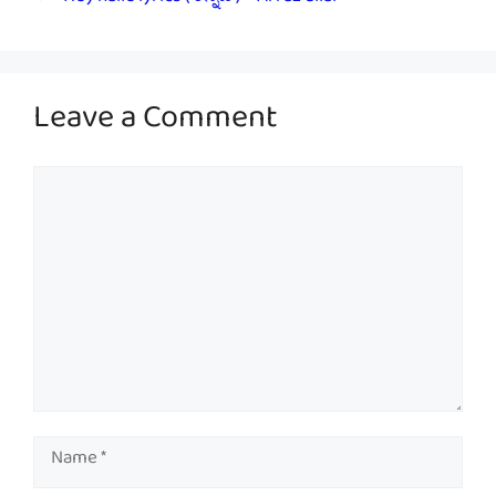
Hey nalle lyrics ( ಕನ್ನಡ ) – Arfaz ullal
Leave a Comment
Comment
Name