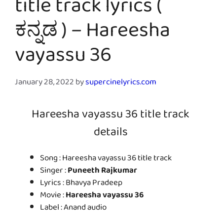
title track lyrics (
ಕನ್ನಡ ) – Hareesha
vayassu 36
January 28, 2022
by
supercinelyrics.com
Hareesha vayassu 36 title track
details
Song : Hareesha vayassu 36 title track
Singer :
Puneeth Rajkumar
Lyrics : Bhavya Pradeep
Movie :
Hareesha vayassu 36
Label : Anand audio