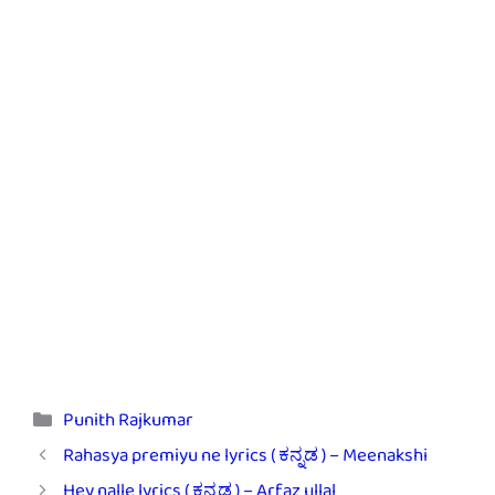
Categories
Punith Rajkumar
Rahasya premiyu ne lyrics ( ಕನ್ನಡ ) – Meenakshi