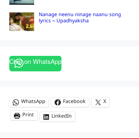
Nanage neenu ninage naanu song
lyrics – Upadhyaksha
Chat on WhatsApp
WhatsApp
Facebook
X
Print
LinkedIn