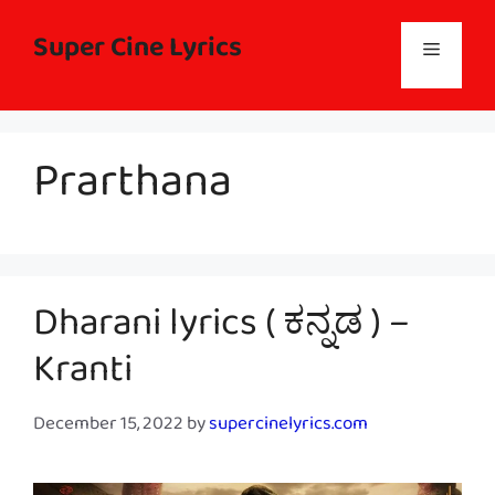
Skip
to
Super Cine Lyrics
Menu
content
Prarthana
Dharani lyrics ( ಕನ್ನಡ ) –
Kranti
December 15, 2022
by
supercinelyrics.com