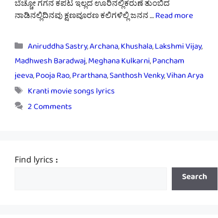
ಬೆಚ್ಚೋ ಗಗನ ಕಪಟ ಇಲ್ಲದ ಊರಿನಲ್ಲಿಕರುಣೆ ತುಂಬಿದ
ನಾಡಿನಲ್ಲಿದಿನವು ಕ್ಷಣವೂರಣ ಕಲಿಗಳಿಲ್ಲಿ ಜನನ …
Read more
Categories
Aniruddha Sastry
,
Archana
,
Khushala
,
Lakshmi Vijay
,
Madhwesh Baradwaj
,
Meghana Kulkarni
,
Pancham
jeeva
,
Pooja Rao
,
Prarthana
,
Santhosh Venky
,
Vihan Arya
Tags
Kranti movie songs lyrics
2 Comments
Find lyrics :
Search