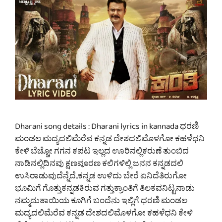
Dharani song details : Dharani lyrics in kannada ಧರಣಿ
ಮಂಡಲ ಮದ್ಯದಲಿಮೆರೆವ ಕನ್ನಡ ದೇಶದಲಿಮೊಳಗೋ ಕಹಳೆಧನಿ
ಕೇಳಿ ಬೆಚ್ಚೋ ಗಗನ ಕಪಟ ಇಲ್ಲದ ಊರಿನಲ್ಲಿಕರುಣೆ ತುಂಬಿದ
ನಾಡಿನಲ್ಲಿದಿನವು ಕ್ಷಣವೂರಣ ಕಲಿಗಳಿಲ್ಲಿ ಜನನ ಕನ್ನಡದಲಿ
ಉಸಿರಾಡುವುದೆನ್ನೆದೆ..ಕನ್ನಡ ಉಳಿದು ಬೇರೆ ಏನಿದೆತಿರುಗೋ
ಭೂಮಿಗೆ ಗೊತ್ತುಕನ್ನಡಕಿರುವ ಗತ್ತುಕ್ರಾಂತಿಗೆ ತಿಲಕವನಿಟ್ಟನಾಡು
ನಮ್ಮದುತಾಯಿಯ ಕೂಗಿಗೆ ಬಂದೆನು ಇಲ್ಲಿಗೆ ಧರಣಿ ಮಂಡಲ
ಮದ್ಯದಲಿಮೆರೆವ ಕನ್ನಡ ದೇಶದಲಿಮೊಳಗೋ ಕಹಳೆಧನಿ ಕೇಳಿ