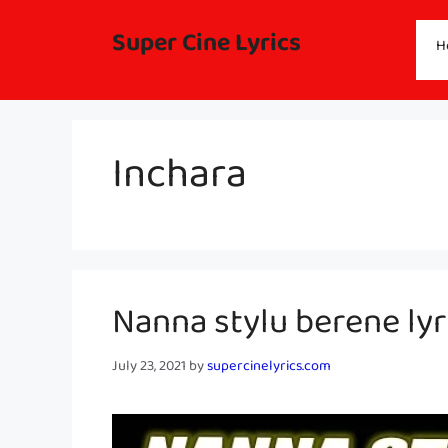
Skip
to
Super Cine Lyrics
H
content
Inchara
Nanna stylu berene lyri
July 23, 2021
by
supercinelyrics.com