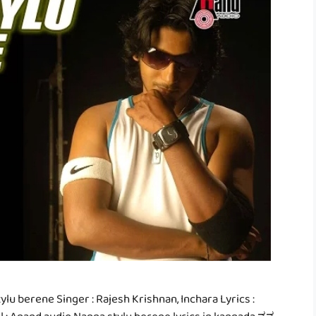
lu berene Singer : Rajesh Krishnan, Inchara Lyrics :