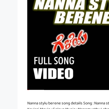
Nanna stylu berene song details Song : Nanna sty