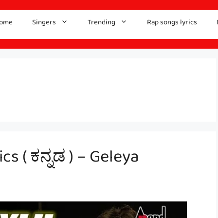
ome
Singers
Trending
Rap songs lyrics
cs ( ಕನ್ನಡ ) – Geleya