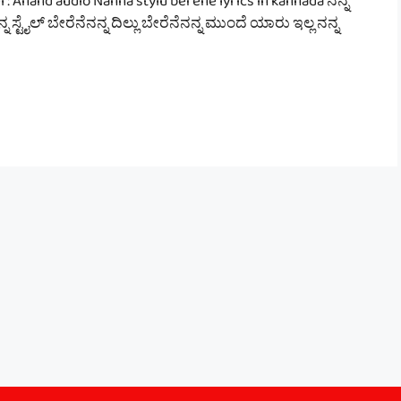
 : Anand audio Nanna stylu berene lyrics in kannada ನನ್ನ
 ಸ್ಟೈಲ್ ಬೇರೆನೆನನ್ನ ದಿಲ್ಲು ಬೇರೆನೆನನ್ನ ಮುಂದೆ ಯಾರು ಇಲ್ಲ ನನ್ನ