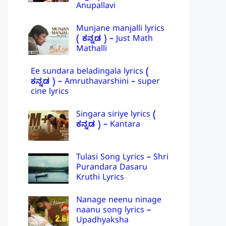
Anupallavi
Munjane manjalli lyrics
( ಕನ್ನಡ ) – Just Math
Mathalli
Ee sundara beladingala lyrics (
ಕನ್ನಡ ) – Amruthavarshini – super
cine lyrics
Singara siriye lyrics (
ಕನ್ನಡ ) – Kantara
Tulasi Song Lyrics – Shri
Purandara Dasaru
Kruthi Lyrics
Nanage neenu ninage
naanu song lyrics –
Upadhyaksha