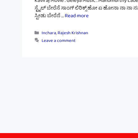
Kaviraj Movie : Geleya Music : Manomurthy Label
ಸ್ಟೈಲ್ ಬೇರೆನೆ ಸಾಂಗ್ ಲಿರಿಕ್ಸ್ ಹೋ ಏ ಹೋನಾ ನಾ ನಾ ನನ್ನ
ಸ್ಪೀಡು ಬೇರೆನೆ …
Read more
Categories
Inchara
,
Rajesh Krishnan
Leave a comment