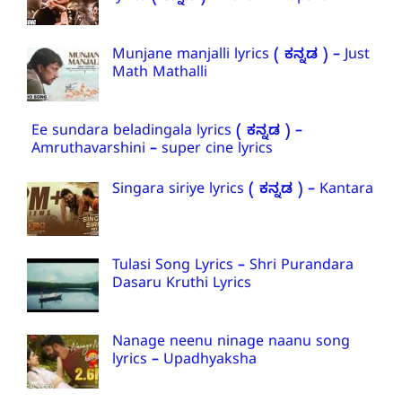
Munjane manjalli lyrics ( ಕನ್ನಡ ) – Just
Math Mathalli
Ee sundara beladingala lyrics ( ಕನ್ನಡ ) –
Amruthavarshini – super cine lyrics
Singara siriye lyrics ( ಕನ್ನಡ ) – Kantara
Tulasi Song Lyrics – Shri Purandara
Dasaru Kruthi Lyrics
Nanage neenu ninage naanu song
lyrics – Upadhyaksha