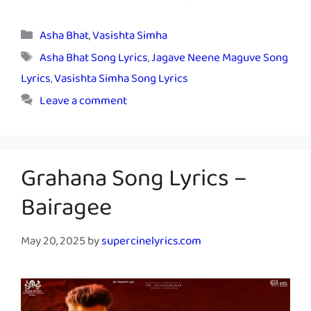
Categories
Asha Bhat
,
Vasishta Simha
Tags
Asha Bhat Song Lyrics
,
Jagave Neene Maguve Song
Lyrics
,
Vasishta Simha Song Lyrics
Leave a comment
Grahana Song Lyrics –
Bairagee
May 20, 2025
by
supercinelyrics.com