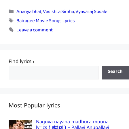
Categories
Ananya bhat
,
Vasishta Simha
,
Vyasaraj Sosale
Tags
Bairagee Movie Songs Lyrics
Leave a comment
Find lyrics :
Search
Most Popular lyrics
Naguva nayana madhura mouna
lyrics ( ಕನ್ನಡ ) – Pallavi Anupallavi