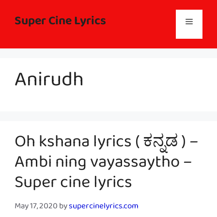
Skip
to
Super Cine Lyrics
Menu
content
Anirudh
Oh kshana lyrics ( ಕನ್ನಡ ) –
Ambi ning vayassaytho –
Super cine lyrics
May 17, 2020
by
supercinelyrics.com