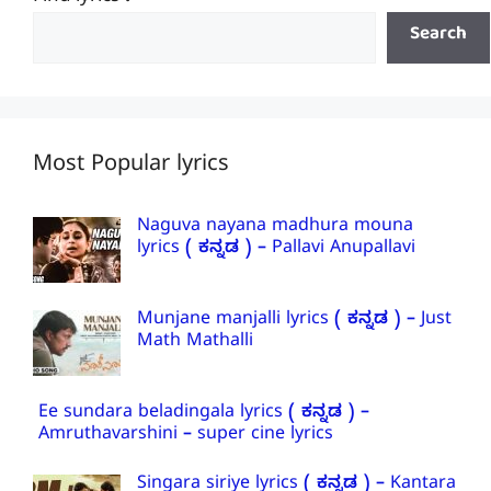
Search
Most Popular lyrics
Naguva nayana madhura mouna
lyrics ( ಕನ್ನಡ ) – Pallavi Anupallavi
Munjane manjalli lyrics ( ಕನ್ನಡ ) – Just
Math Mathalli
Ee sundara beladingala lyrics ( ಕನ್ನಡ ) –
Amruthavarshini – super cine lyrics
Singara siriye lyrics ( ಕನ್ನಡ ) – Kantara