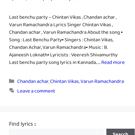
Last benchu party – Chintan Vikas , Chandan achar ,
Varun Ramachandra Lyrics Singer Chintan Vikas ,
Chandan achar , Varun Ramachandra About the song ▪
Song : Last Benchu Party▪ Singers : Chintan Vikas,
Chandan Achar, Varun Ramachandra▪ Music : B.
Ajaneesh Loknath▪ Lyricists : Veeresh Shivamurthy
Last benchu party song lyrics in Kannada.. …
Read more
Categories
Chandan achar
,
Chintan Vikas
,
Varun Ramachandra
Leave a comment
Find lyrics :