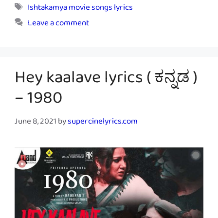
Tags
Ishtakamya movie songs lyrics
Leave a comment
Hey kaalave lyrics ( ಕನ್ನಡ )
– 1980
June 8, 2021
by
supercinelyrics.com