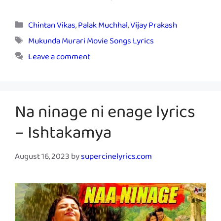
Categories
Chintan Vikas
,
Palak Muchhal
,
Vijay Prakash
Tags
Mukunda Murari Movie Songs Lyrics
Leave a comment
Na ninage ni enage lyrics
– Ishtakamya
August 16, 2023
by
supercinelyrics.com