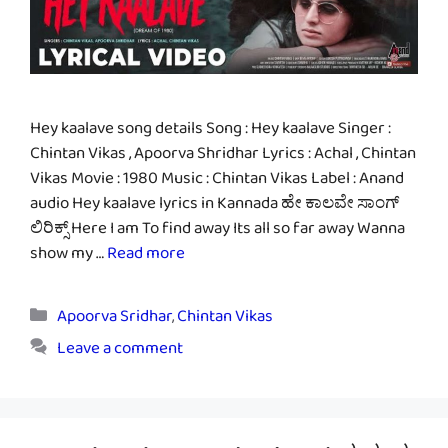
Hey kaalave song details Song : Hey kaalave Singer :
Chintan Vikas , Apoorva Shridhar Lyrics : Achal , Chintan
Vikas Movie : 1980 Music : Chintan Vikas Label : Anand
audio Hey kaalave lyrics in Kannada ಹೇ ಕಾಲವೇ ಸಾಂಗ್
ಲಿರಿಕ್ಸ್ Here I am To find away Its all so far away Wanna
show my …
Read more
Categories
Apoorva Sridhar
,
Chintan Vikas
Leave a comment