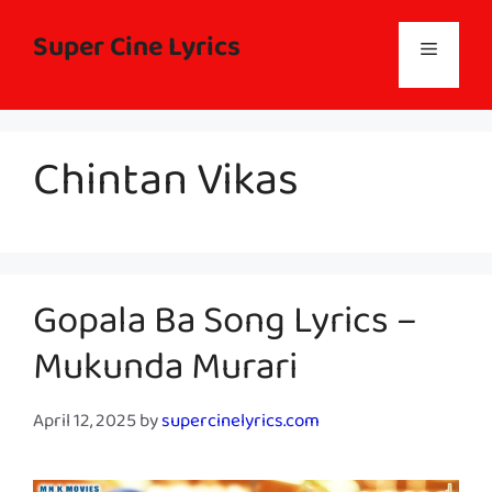
Skip
to
Super Cine Lyrics
Menu
content
Chintan Vikas
Gopala Ba Song Lyrics –
Mukunda Murari
April 12, 2025
by
supercinelyrics.com