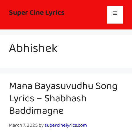
Skip
to
Super Cine Lyrics
Menu
content
Abhishek
Mana Bayasuvudhu Song
Lyrics – Shabhash
Baddimagne
March 7, 2025
by
supercinelyrics.com