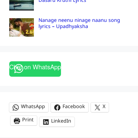
Dasaru Kruthi Lyrics
Nanage neenu ninage naanu song
lyrics – Upadhyaksha
Chat on WhatsApp
WhatsApp
Facebook
X
Print
LinkedIn