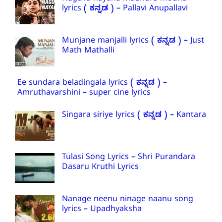
lyrics ( ಕನ್ನಡ ) – Pallavi Anupallavi
Munjane manjalli lyrics ( ಕನ್ನಡ ) – Just
Math Mathalli
Ee sundara beladingala lyrics ( ಕನ್ನಡ ) –
Amruthavarshini – super cine lyrics
Singara siriye lyrics ( ಕನ್ನಡ ) – Kantara
Tulasi Song Lyrics – Shri Purandara
Dasaru Kruthi Lyrics
Nanage neenu ninage naanu song
lyrics – Upadhyaksha