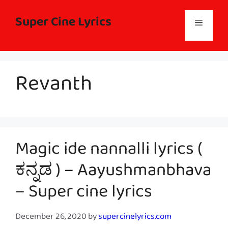
Skip
to
Super Cine Lyrics
Menu
content
Revanth
Magic ide nannalli lyrics (
ಕನ್ನಡ ) – Aayushmanbhava
– Super cine lyrics
December 26, 2020
by
supercinelyrics.com