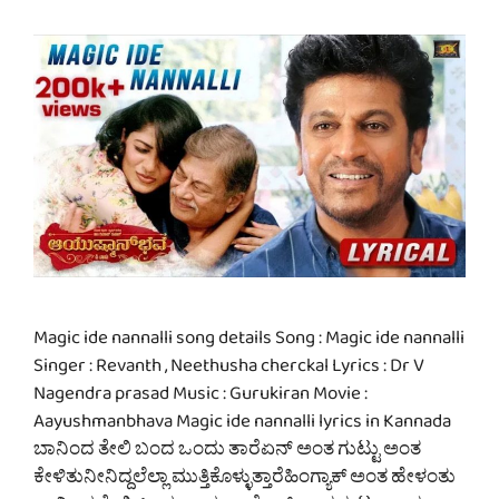
Magic ide nannalli song details Song : Magic ide nannalli
Singer : Revanth , Neethusha cherckal Lyrics : Dr V
Nagendra prasad Music : Gurukiran Movie :
Aayushmanbhava Magic ide nannalli lyrics in Kannada
ಬಾನಿಂದ ತೇಲಿ ಬಂದ ಒಂದು ತಾರೆಏನ್ ಅಂತ ಗುಟ್ಟು ಅಂತ
ಕೇಳಿತುನೀನಿದ್ದಲೆಲ್ಲಾ ಮುತ್ತಿಕೊಳ್ಳುತ್ತಾರೆಹಿಂಗ್ಯಾಕ್ ಅಂತ ಹೇಳಂತು