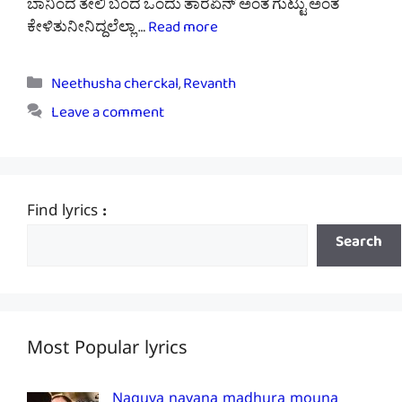
ಬಾನಿಂದ ತೇಲಿ ಬಂದ ಒಂದು ತಾರೆಏನ್ ಅಂತ ಗುಟ್ಟು ಅಂತ
ಕೇಳಿತುನೀನಿದ್ದಲೆಲ್ಲಾ …
Read more
Categories
Neethusha cherckal
,
Revanth
Leave a comment
Find lyrics :
Search
Most Popular lyrics
Naguva nayana madhura mouna