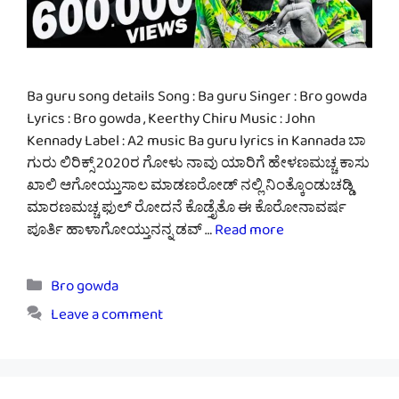
Ba guru song details Song : Ba guru Singer : Bro gowda
Lyrics : Bro gowda , Keerthy Chiru Music : John
Kennady Label : A2 music Ba guru lyrics in Kannada ಬಾ
ಗುರು ಲಿರಿಕ್ಸ್ 2020ರ ಗೋಳು ನಾವು ಯಾರಿಗೆ ಹೇಳಣಮಚ್ಚ ಕಾಸು
ಖಾಲಿ ಆಗೋಯ್ತುಸಾಲ ಮಾಡಣರೋಡ್ ನಲ್ಲಿ ನಿಂತ್ಕೊಂಡುಚಡ್ಡಿ
ಮಾರಣಮಚ್ಚ ಫುಲ್ ರೋದನೆ ಕೊಡ್ತೈತೊ ಈ ಕೊರೋನಾವರ್ಷ
ಪೂರ್ತಿ ಹಾಳಾಗೋಯ್ತುನನ್ನ ಡವ್ …
Read more
Categories
Bro gowda
Leave a comment