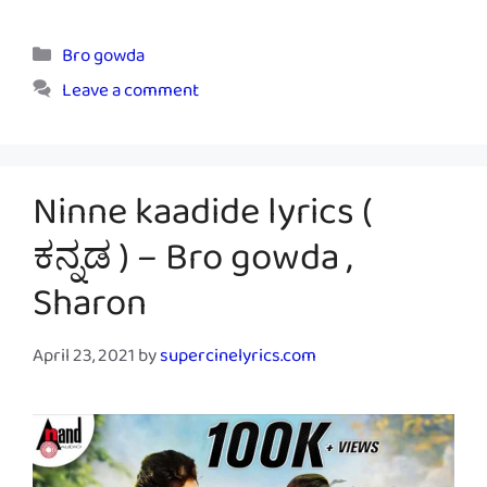
Categories
Bro gowda
Leave a comment
Ninne kaadide lyrics (
ಕನ್ನಡ ) – Bro gowda ,
Sharon
April 23, 2021
by
supercinelyrics.com