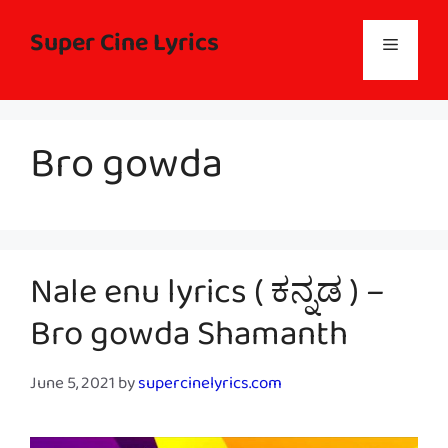
Skip
to
Super Cine Lyrics
Menu
content
Bro gowda
Nale enu lyrics ( ಕನ್ನಡ ) –
Bro gowda Shamanth
June 5, 2021
by
supercinelyrics.com