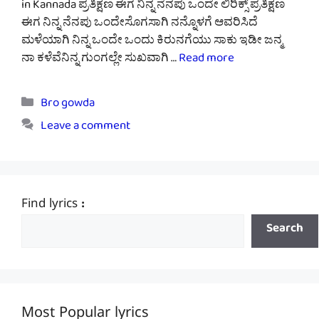
in Kannada ಪ್ರತಿಕ್ಷಣ ಈಗ ನಿನ್ನ ನೆನಪು ಒಂದೇ ಲಿರಿಕ್ಸ್ ಪ್ರತಿಕ್ಷಣ
ಈಗ ನಿನ್ನ ನೆನಪು ಒಂದೇಸೊಗಸಾಗಿ ನನ್ನೊಳಗೆ ಆವರಿಸಿದೆ
ಮಳೆಯಾಗಿ ನಿನ್ನ ಒಂದೇ ಒಂದು ಕಿರುನಗೆಯು ಸಾಕು ಇಡೀ ಜನ್ಮ
ನಾ ಕಳೆವೆನಿನ್ನ ಗುಂಗಲ್ಲೇ ಸುಖವಾಗಿ …
Read more
Categories
Bro gowda
Leave a comment
Find lyrics :
Search
Most Popular lyrics