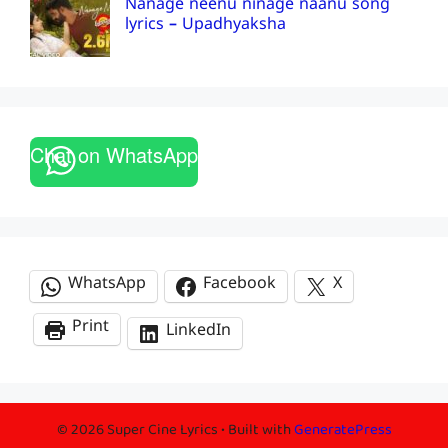
Nanage neenu ninage naanu song
lyrics – Upadhyaksha
Chat on WhatsApp
WhatsApp
Facebook
X
Print
LinkedIn
© 2026 Super Cine Lyrics
• Built with
GeneratePress