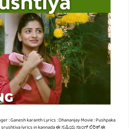
inger : Ganesh karanth Lyrics : Dhananjay Movie : Pushpaka
srushtiya lyrics in kannada ಈ ಸೃಷ್ಟಿಯ ಸಾಂಗ್ ಲಿರಿಕ್ಸ್ ಈ