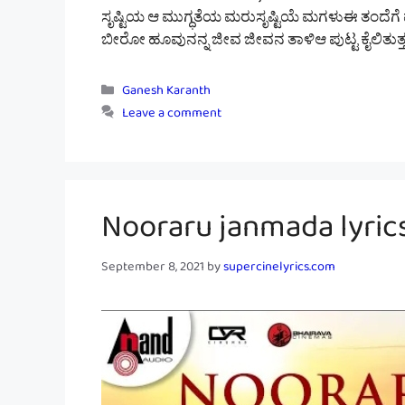
ಸೃಷ್ಟಿಯ ಆ ಮುಗ್ಧತೆಯ ಮರುಸೃಷ್ಟಿಯೆ ಮಗಳುಈ ತಂದೆ
ಬೀರೋ ಹೂವುನನ್ನ ಜೀವ ಜೀವನ ತಾಳಿಆ ಪುಟ್ಟ ಕೈಲಿತುತ್ತನ
Categories
Ganesh Karanth
Leave a comment
Nooraru janmada lyrics 
September 8, 2021
by
supercinelyrics.com