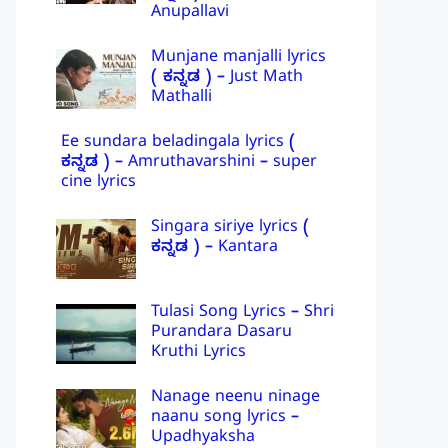
Anupallavi
Munjane manjalli lyrics
( ಕನ್ನಡ ) – Just Math
Mathalli
Ee sundara beladingala lyrics (
ಕನ್ನಡ ) – Amruthavarshini – super
cine lyrics
Singara siriye lyrics (
ಕನ್ನಡ ) – Kantara
Tulasi Song Lyrics – Shri
Purandara Dasaru
Kruthi Lyrics
Nanage neenu ninage
naanu song lyrics –
Upadhyaksha