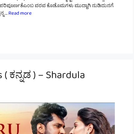
ಗೆ ಪರಿಪೂರ್ಣತೆಎಂಬ ವರವ ಕೊಡೊಮಗಳು ಮುದ್ದಾಗಿ ನುಡಿದುನಗೆ
್ನ …
Read more
( ಕನ್ನಡ ) – Shardula