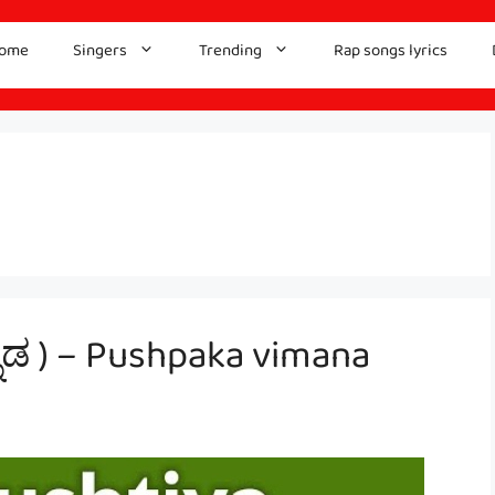
ome
Singers
Trending
Rap songs lyrics
ನ್ನಡ ) – Pushpaka vimana