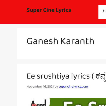
Skip
to
Super Cine Lyrics
H
content
Ganesh Karanth
Ee srushtiya lyrics ( ಕ
November 16, 2021
by
supercinelyrics.com