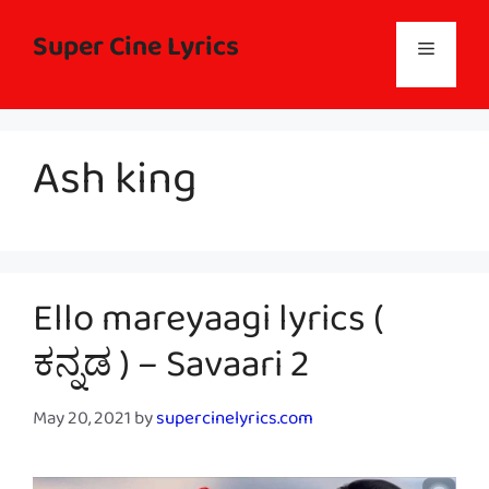
Skip
to
Super Cine Lyrics
Menu
content
Ash king
Ello mareyaagi lyrics (
ಕನ್ನಡ ) – Savaari 2
May 20, 2021
by
supercinelyrics.com