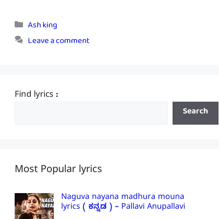
Categories
Ash king
Leave a comment
Find lyrics :
Search
Most Popular lyrics
Naguva nayana madhura mouna
lyrics ( ಕನ್ನಡ ) – Pallavi Anupallavi