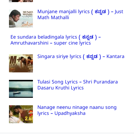
Munjane manjalli lyrics ( ಕನ್ನಡ ) – Just
Math Mathalli
Ee sundara beladingala lyrics ( ಕನ್ನಡ ) –
Amruthavarshini – super cine lyrics
Singara siriye lyrics ( ಕನ್ನಡ ) – Kantara
Tulasi Song Lyrics – Shri Purandara
Dasaru Kruthi Lyrics
Nanage neenu ninage naanu song
lyrics – Upadhyaksha