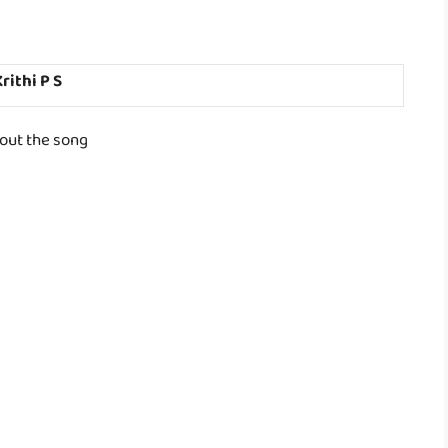
rithi P S
out the song