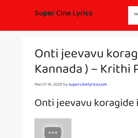
Skip
to
Super Cine Lyrics
H
content
Onti jeevavu koragi
Kannada ) – Krithi P
March 16, 2020
by
supercinelyrics.com
Onti jeevavu koragide i