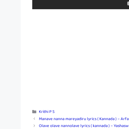
Categories
Krithi P S
Manave nanna mareyadiru lyrics ( Kannada ) – Arfaz 
Olave olave nannolave lyrics ( kannada ) – Yashaswi