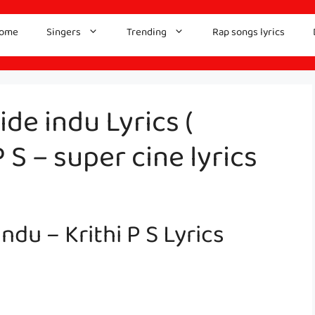
ome
Singers
Trending
Rap songs lyrics
de indu Lyrics (
 S – super cine lyrics
ndu – Krithi P S Lyrics