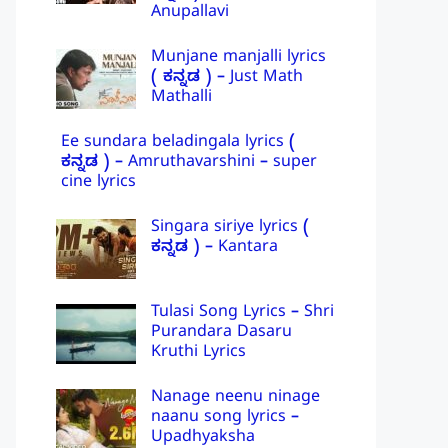
Anupallavi
Munjane manjalli lyrics
( ಕನ್ನಡ ) – Just Math
Mathalli
Ee sundara beladingala lyrics (
ಕನ್ನಡ ) – Amruthavarshini – super
cine lyrics
Singara siriye lyrics (
ಕನ್ನಡ ) – Kantara
Tulasi Song Lyrics – Shri
Purandara Dasaru
Kruthi Lyrics
Nanage neenu ninage
naanu song lyrics –
Upadhyaksha