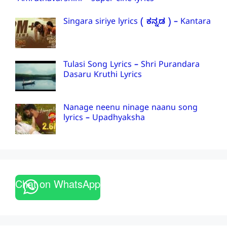
Amruthavarshini – super cine lyrics
Singara siriye lyrics ( ಕನ್ನಡ ) – Kantara
Tulasi Song Lyrics – Shri Purandara
Dasaru Kruthi Lyrics
Nanage neenu ninage naanu song
lyrics – Upadhyaksha
Chat on WhatsApp