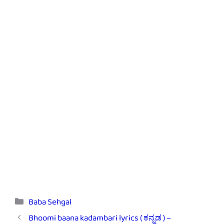
Categories
Baba Sehgal
Bhoomi baana kadambari lyrics ( ಕನ್ನಡ ) –