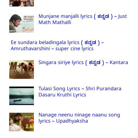
Munjane manjalli lyrics ( ಕನ್ನಡ ) – Just
Math Mathalli
Ee sundara beladingala lyrics ( ಕನ್ನಡ ) –
Amruthavarshini – super cine lyrics
Singara siriye lyrics ( ಕನ್ನಡ ) – Kantara
Tulasi Song Lyrics – Shri Purandara
Dasaru Kruthi Lyrics
Nanage neenu ninage naanu song
lyrics – Upadhyaksha