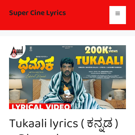
Skip
to
Super Cine Lyrics
Menu
content
Tukaali lyrics ( ಕನ್ನಡ )