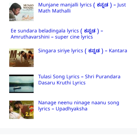
Munjane manjalli lyrics ( ಕನ್ನಡ ) – Just
Math Mathalli
Ee sundara beladingala lyrics ( ಕನ್ನಡ ) –
Amruthavarshini – super cine lyrics
Singara siriye lyrics ( ಕನ್ನಡ ) – Kantara
Tulasi Song Lyrics – Shri Purandara
Dasaru Kruthi Lyrics
Nanage neenu ninage naanu song
lyrics – Upadhyaksha