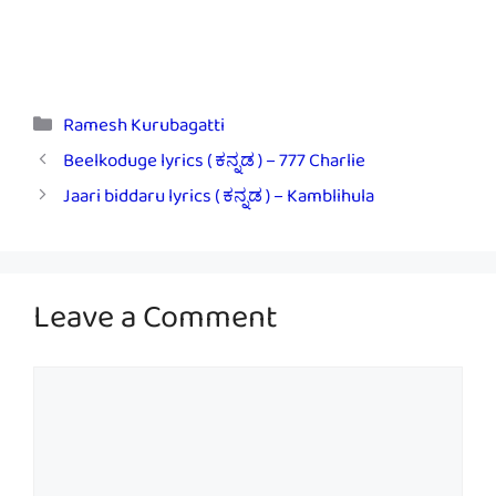
Categories
Ramesh Kurubagatti
Beelkoduge lyrics ( ಕನ್ನಡ ) – 777 Charlie
Jaari biddaru lyrics ( ಕನ್ನಡ ) – Kamblihula
Leave a Comment
Comment