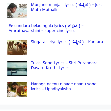
Munjane manjalli lyrics ( ಕನ್ನಡ ) – Just
Math Mathalli
Ee sundara beladingala lyrics ( ಕನ್ನಡ ) –
Amruthavarshini – super cine lyrics
Singara siriye lyrics ( ಕನ್ನಡ ) – Kantara
Tulasi Song Lyrics – Shri Purandara
Dasaru Kruthi Lyrics
Nanage neenu ninage naanu song
lyrics – Upadhyaksha