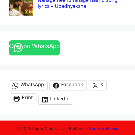
Nanage neenu ninage naanu song
lyrics – Upadhyaksha
Chat on WhatsApp
WhatsApp
Facebook
X
Print
LinkedIn
© 2026 Super Cine Lyrics
• Built with
GeneratePress