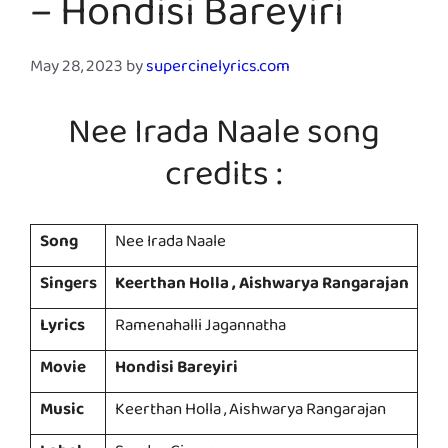
– Hondisi Bareyiri
May 28, 2023
by
supercinelyrics.com
Nee Irada Naale song
credits :
Song
Nee Irada Naale
Singers
Keerthan Holla , Aishwarya Rangarajan
Lyrics
Ramenahalli Jagannatha
Movie
Hondisi Bareyiri
Music
Keerthan Holla , Aishwarya Rangarajan