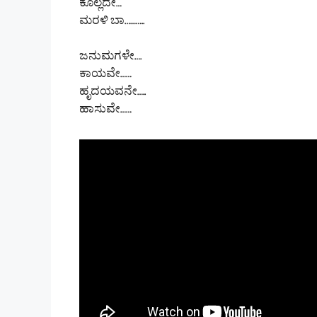
ಕೊಲ್ಲದೇ…
ಮರಳಿ ಬಾ………..
ಜನುಮಗಳೇ….
ಕಾಯವೇ……
ಹೃದಯವನೇ…..
ಹಾಸುವೇ……