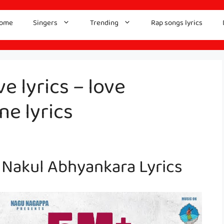
ome
Singers
Trending
Rap songs lyrics
 lyrics – love
ne lyrics
Nakul Abhyankara Lyrics