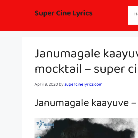
Skip
to
Super Cine Lyrics
H
content
Janumagale kaayuve
mocktail – super ci
April 9, 2020
by
supercinelyrics.com
Janumagale kaayuve – 