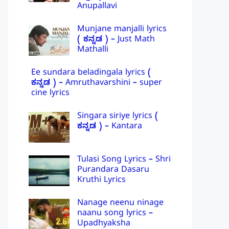
Anupallavi
Munjane manjalli lyrics
( ಕನ್ನಡ ) – Just Math
Mathalli
Ee sundara beladingala lyrics (
ಕನ್ನಡ ) – Amruthavarshini – super
cine lyrics
Singara siriye lyrics (
ಕನ್ನಡ ) – Kantara
Tulasi Song Lyrics – Shri
Purandara Dasaru
Kruthi Lyrics
Nanage neenu ninage
naanu song lyrics –
Upadhyaksha