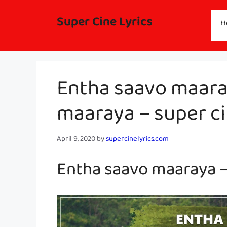
Skip
to
Super Cine Lyrics
H
content
Entha saavo maaray
maaraya – super ci
April 9, 2020
by
supercinelyrics.com
Entha saavo maaraya –