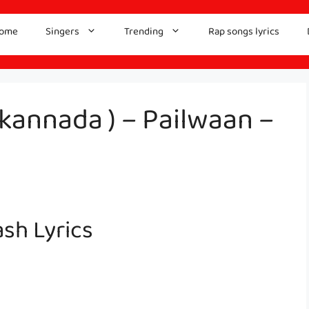
ome
Singers
Trending
Rap songs lyrics
 kannada ) – Pailwaan –
ash Lyrics