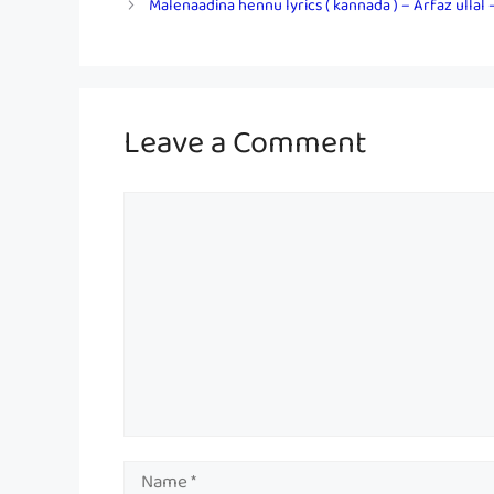
Malenaadina hennu lyrics ( kannada ) – Arfaz ullal –
Leave a Comment
Comment
Name