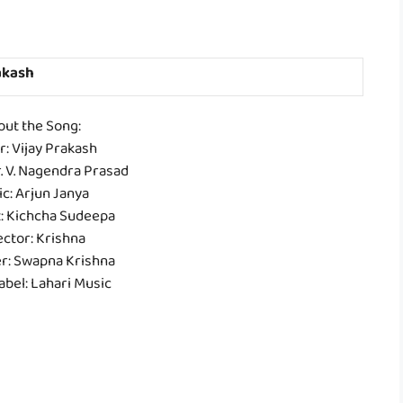
akash
out the Song:
r: Vijay Prakash
r. V. Nagendra Prasad
c: Arjun Janya
t: Kichcha Sudeepa
ector: Krishna
r: Swapna Krishna
abel: Lahari Music