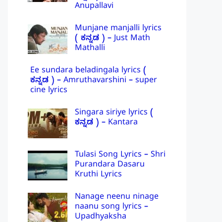
Anupallavi
Munjane manjalli lyrics
( ಕನ್ನಡ ) – Just Math
Mathalli
Ee sundara beladingala lyrics (
ಕನ್ನಡ ) – Amruthavarshini – super
cine lyrics
Singara siriye lyrics (
ಕನ್ನಡ ) – Kantara
Tulasi Song Lyrics – Shri
Purandara Dasaru
Kruthi Lyrics
Nanage neenu ninage
naanu song lyrics –
Upadhyaksha