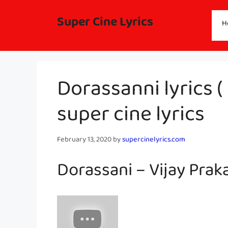
Skip
to
Super Cine Lyrics
H
content
Dorassanni lyrics (
super cine lyrics
February 13, 2020
by
supercinelyrics.com
Dorassani – Vijay Prak