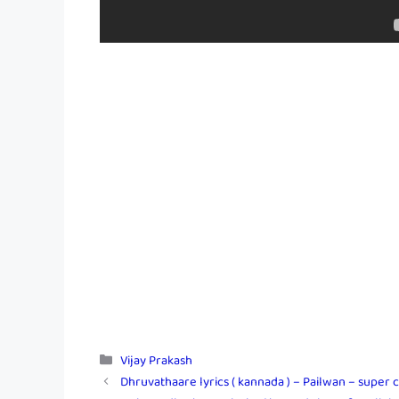
Categories
Vijay Prakash
Dhruvathaare lyrics ( kannada ) – Pailwan – super c