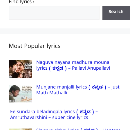
Find lyrics :
Search
Most Popular lyrics
Naguva nayana madhura mouna
lyrics ( ಕನ್ನಡ ) – Pallavi Anupallavi
Munjane manjalli lyrics ( ಕನ್ನಡ ) – Just
Math Mathalli
Ee sundara beladingala lyrics ( ಕನ್ನಡ ) –
Amruthavarshini – super cine lyrics