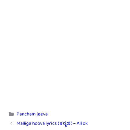
Categories
Pancham jeeva
Mallige hoova lyrics ( ಕನ್ನಡ ) – All ok