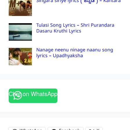
Singara siriye lyrics ( ಕನ್ನಡ ) – Kantara
Tulasi Song Lyrics – Shri Purandara
Dasaru Kruthi Lyrics
Nanage neenu ninage naanu song
lyrics – Upadhyaksha
Chat on WhatsApp