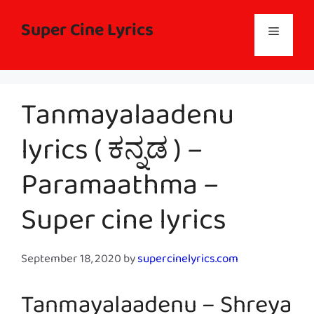
Skip
to
Super Cine Lyrics
Menu
content
Tanmayalaadenu
lyrics ( ಕನ್ನಡ ) –
Paramaathma –
Super cine lyrics
September 18, 2020
by
supercinelyrics.com
Tanmayalaadenu – Shreya