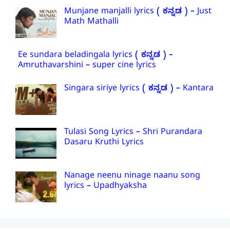
Munjane manjalli lyrics ( ಕನ್ನಡ ) – Just
Math Mathalli
Ee sundara beladingala lyrics ( ಕನ್ನಡ ) –
Amruthavarshini – super cine lyrics
Singara siriye lyrics ( ಕನ್ನಡ ) – Kantara
Tulasi Song Lyrics – Shri Purandara
Dasaru Kruthi Lyrics
Nanage neenu ninage naanu song
lyrics – Upadhyaksha