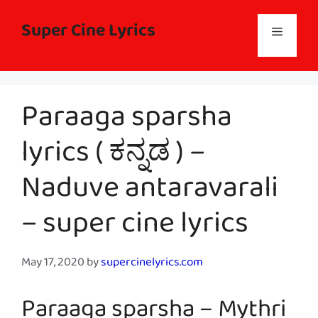
Skip
to
Super Cine Lyrics
Menu
content
Paraaga sparsha
lyrics ( ಕನ್ನಡ ) –
Naduve antaravarali
– super cine lyrics
May 17, 2020
by
supercinelyrics.com
Paraaga sparsha – Mythri