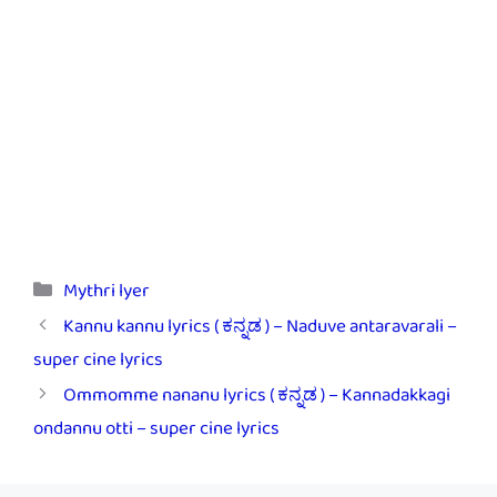
Categories
Mythri lyer
Kannu kannu lyrics ( ಕನ್ನಡ ) – Naduve antaravarali –
super cine lyrics
Ommomme nananu lyrics ( ಕನ್ನಡ ) – Kannadakkagi
ondannu otti – super cine lyrics