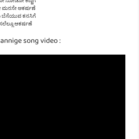
 ನೋಡೋ ಕಣ್ಣಿಗೆ
 ಮನಸೇ ಆಕರ್ಷಣೆ
ಬೆಸೆಯುವ ಕನಸಿಗೆ
ೆಲ್ಲೂ ಆಕರ್ಷಣೆ
annige song video :