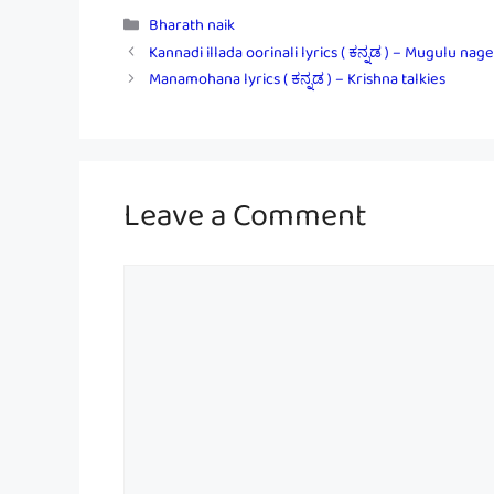
Categories
Bharath naik
Kannadi illada oorinali lyrics ( ಕನ್ನಡ ) – Mugulu nag
Manamohana lyrics ( ಕನ್ನಡ ) – Krishna talkies
Leave a Comment
Comment