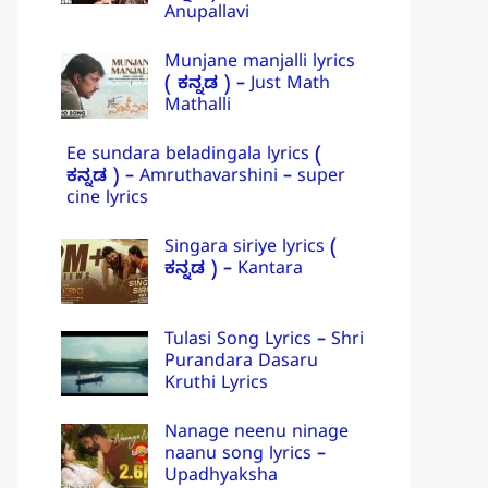
Anupallavi
Munjane manjalli lyrics
( ಕನ್ನಡ ) – Just Math
Mathalli
Ee sundara beladingala lyrics (
ಕನ್ನಡ ) – Amruthavarshini – super
cine lyrics
Singara siriye lyrics (
ಕನ್ನಡ ) – Kantara
Tulasi Song Lyrics – Shri
Purandara Dasaru
Kruthi Lyrics
Nanage neenu ninage
naanu song lyrics –
Upadhyaksha