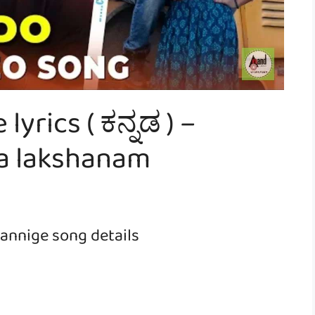
yrics ( ಕನ್ನಡ ) –
a lakshanam
annige song details