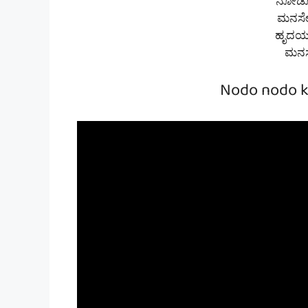
ನೋಡೋ
ಮನಸೇ
ಹೃದಯ 
ಮನಸಲ
Nodo nodo k