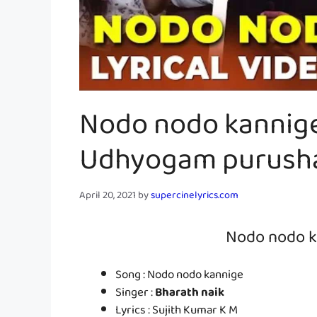
Nodo nodo kannige l
Udhyogam purush
April 20, 2021
by
supercinelyrics.com
Nodo nodo k
Song : Nodo nodo kannige
Singer :
Bharath
naik
Lyrics : Sujith Kumar K M