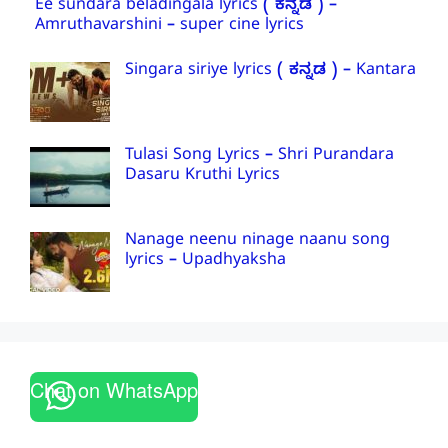
Ee sundara beladingala lyrics ( ಕನ್ನಡ ) –
Amruthavarshini – super cine lyrics
Singara siriye lyrics ( ಕನ್ನಡ ) – Kantara
Tulasi Song Lyrics – Shri Purandara
Dasaru Kruthi Lyrics
Nanage neenu ninage naanu song
lyrics – Upadhyaksha
Chat on WhatsApp