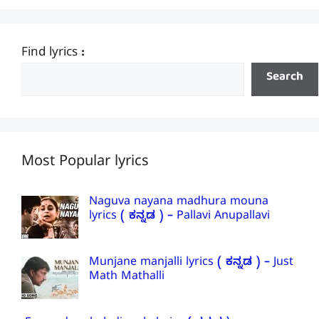
Find lyrics :
Search
Most Popular lyrics
Naguva nayana madhura mouna
lyrics ( ಕನ್ನಡ ) – Pallavi Anupallavi
Munjane manjalli lyrics ( ಕನ್ನಡ ) – Just
Math Mathalli