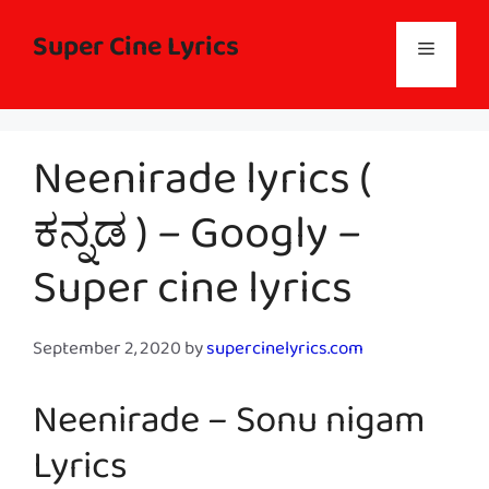
Skip
to
Super Cine Lyrics
Menu
content
Neenirade lyrics (
ಕನ್ನಡ ) – Googly –
Super cine lyrics
September 2, 2020
by
supercinelyrics.com
Neenirade – Sonu nigam
Lyrics