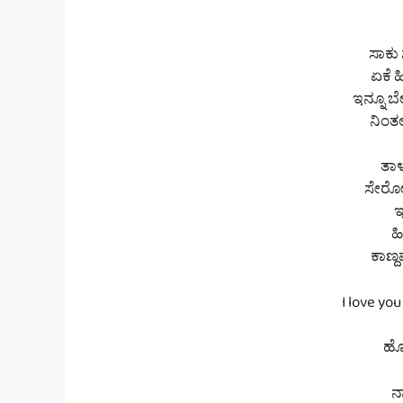
ಸಾಕು 
ಏಕೆ ಹ
ಇನ್ನೂ ಬ
ನಿಂತಲ್
ತಾಳ
ಸೇರೋ 
ಇ
ಹ
ಕಾಣ್ದ
I love you
ಹ
ನಾ