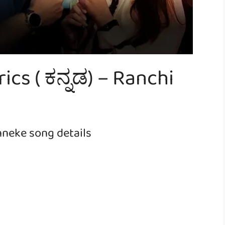
ics ( ಕನ್ನಡ) – Ranchi
nneke song details