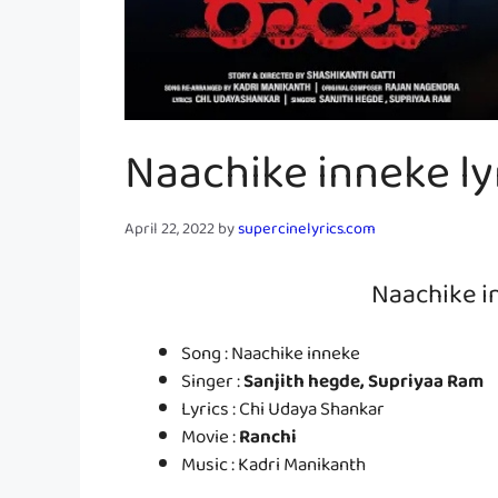
Naachike inneke lyr
April 22, 2022
by
supercinelyrics.com
Naachike i
Song : Naachike inneke
Singer :
Sanjith hegde, Supriyaa Ram
Lyrics : Chi Udaya Shankar
Movie :
Ranchi
Music : Kadri Manikanth