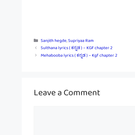
Categories
Sanjith hegde
,
Supriyaa Ram
Sulthana lyrics ( ಕನ್ನಡ ) – KGF chapter 2
Mehabooba lyrics ( ಕನ್ನಡ ) – Kgf chapter 2
Leave a Comment
Comment