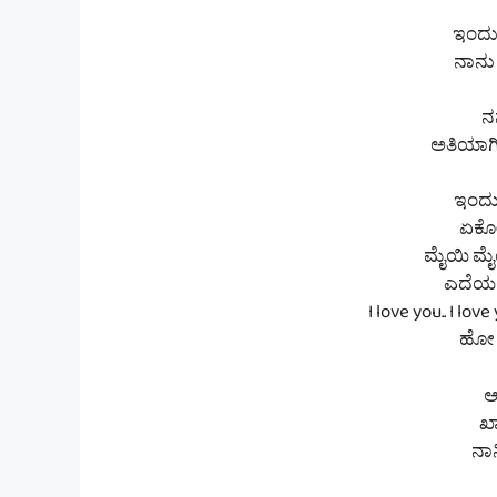
ಇಂದು ನ
ನಾನು ನ
ನ
ಅತಿಯಾಗ
ಇಂದು 
ಏಕೋ 
ಮೈಯಿ ಮೈ
ಎದೆಯಲ್
I love you.. I love
ಹೋ
ಆ
ಖಾ
ನಾನ