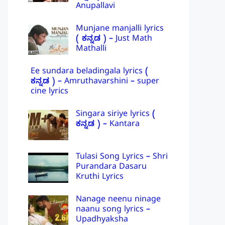
Anupallavi
Munjane manjalli lyrics
( ಕನ್ನಡ ) – Just Math
Mathalli
Ee sundara beladingala lyrics (
ಕನ್ನಡ ) – Amruthavarshini – super
cine lyrics
Singara siriye lyrics (
ಕನ್ನಡ ) – Kantara
Tulasi Song Lyrics – Shri
Purandara Dasaru
Kruthi Lyrics
Nanage neenu ninage
naanu song lyrics –
Upadhyaksha