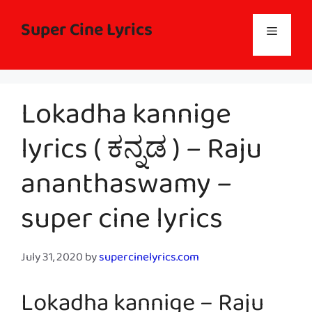
Skip
to
Super Cine Lyrics
Menu
content
Lokadha kannige
lyrics ( ಕನ್ನಡ ) – Raju
ananthaswamy –
super cine lyrics
July 31, 2020
by
supercinelyrics.com
Lokadha kannige – Raju