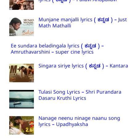
lyrics ( ಕನ್ನಡ ) – Pallavi Anupallavi
Munjane manjalli lyrics ( ಕನ್ನಡ ) – Just
Math Mathalli
Ee sundara beladingala lyrics ( ಕನ್ನಡ ) –
Amruthavarshini – super cine lyrics
Singara siriye lyrics ( ಕನ್ನಡ ) – Kantara
Tulasi Song Lyrics – Shri Purandara
Dasaru Kruthi Lyrics
Nanage neenu ninage naanu song
lyrics – Upadhyaksha