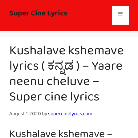
Skip
to
Super Cine Lyrics
Menu
content
Kushalave kshemave
lyrics ( ಕನ್ನಡ ) – Yaare
neenu cheluve –
Super cine lyrics
August 1, 2020
by
supercinelyrics.com
Kushalave kshemave –