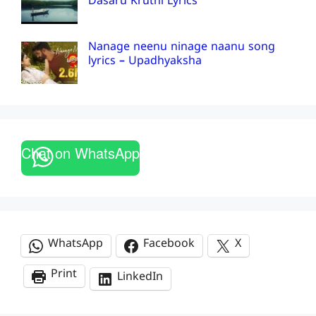
Dasaru Kruthi Lyrics
Nanage neenu ninage naanu song
lyrics – Upadhyaksha
Chat on WhatsApp
WhatsApp
Facebook
X
Print
LinkedIn