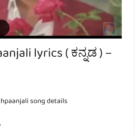
jali lyrics ( ಕನ್ನಡ ) –
hpaanjali song details
a