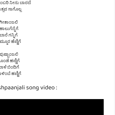
ತಾಂಬರಿ ನೀನು ಬಾರದೆ
ತ್ಸವ ಸಾಗೊಲ್ಲ
ಗೀತಾಂಜಲಿ
ಹಾಲುಗೆನ್ನೆಗೆ
ಬಾರೆ ಗನ್ನಿಗೆ
್ಮೂರ ಹೆಣ್ಣಿಗೆ
ಪುಷ್ಪಾಂಜಲಿ
ೊಂಡೆ ಹಣ್ಣಿಗೆ
ಬಾಳೆ ಬಿಂದಿಗೆ
ಳಿಂಬೆ ಹಣ್ಣಿಗೆ
hpaanjali song video :