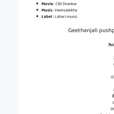
Movie
: CBI Shankar
Music
: Hamsalekha
Label
: Lahari music
Geethanjali pushp
ಗೀತ
ನಮ
ತ
ದಾ