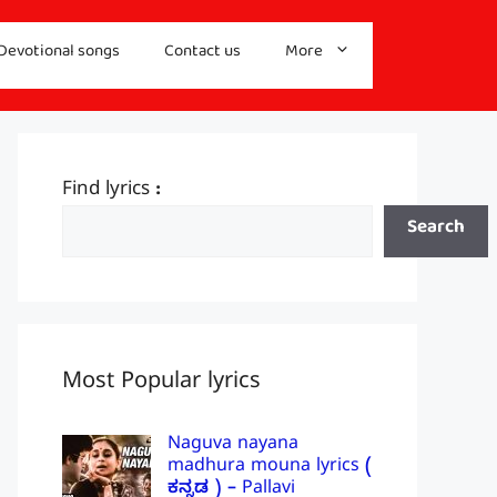
Devotional songs
Contact us
More
Find lyrics :
Search
Most Popular lyrics
Naguva nayana
madhura mouna lyrics (
ಕನ್ನಡ ) – Pallavi