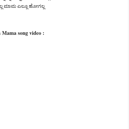
್ಲ ಮಾಮ ಎಲ್ಲೂ ಹೋಗಲ್ಲ
la Mama song video :