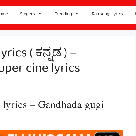
ome
Singers
Trending
Rap songs lyrics
rics ( ಕನ್ನಡ ) –
per cine lyrics
 lyrics – Gandhada gugi