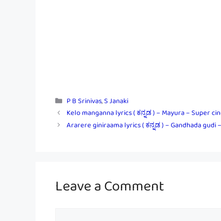
Categories
P B Srinivas
,
S Janaki
Kelo manganna lyrics ( ಕನ್ನಡ ) – Mayura – Super cin
Ararere giniraama lyrics ( ಕನ್ನಡ ) – Gandhada gudi –
Leave a Comment
Comment