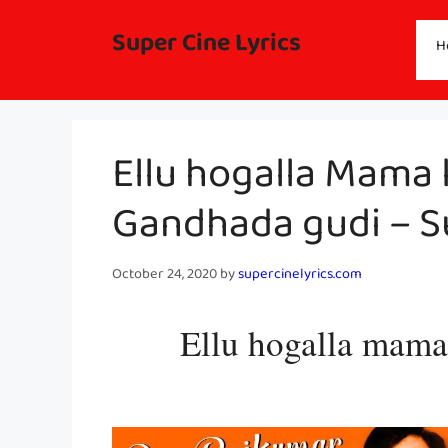
Skip
to
Super Cine Lyrics
H
content
Ellu hogalla Mama ly
Gandhada gudi – Su
October 24, 2020
by
supercinelyrics.com
Ellu hogalla mama