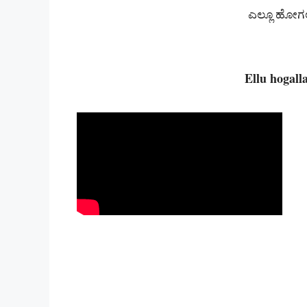
ಎಲ್ಲೂ ಹೋಗಲ
Ellu hogal