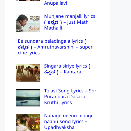
Anupallavi
Munjane manjalli lyrics
( ಕನ್ನಡ ) – Just Math
Mathalli
Ee sundara beladingala lyrics (
ಕನ್ನಡ ) – Amruthavarshini – super
cine lyrics
Singara siriye lyrics (
ಕನ್ನಡ ) – Kantara
Tulasi Song Lyrics – Shri
Purandara Dasaru
Kruthi Lyrics
Nanage neenu ninage
naanu song lyrics –
Upadhyaksha