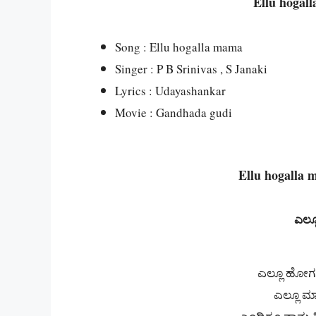
Ellu hogal
Song : Ellu hogalla mama
Singer : P B Srinivas , S Janaki
Lyrics : Udayashankar
Movie : Gandhada gudi
Ellu hogalla 
ಎಲ್ಲೂ
ಎಲ್ಲೂ ಹೋಗಲ
ಎಲ್ಲೂ ಮ