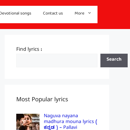
Devotional songs
Contact us
More
Find lyrics :
Search
Most Popular lyrics
Naguva nayana
madhura mouna lyrics (
ಕನ್ನಡ ) – Pallavi