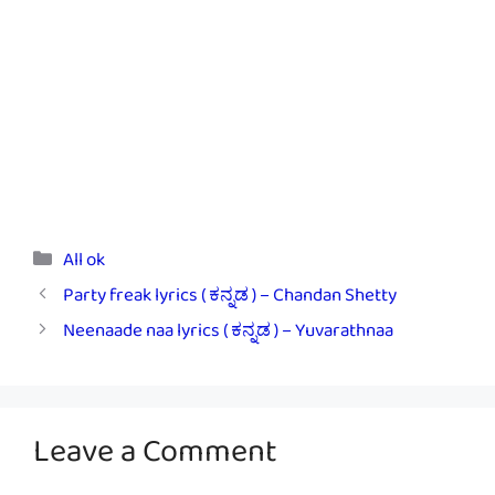
Categories
All ok
Party freak lyrics ( ಕನ್ನಡ ) – Chandan Shetty
Neenaade naa lyrics ( ಕನ್ನಡ ) – Yuvarathnaa
Leave a Comment