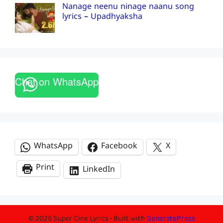
Nanage neenu ninage naanu song
lyrics – Upadhyaksha
Chat on WhatsApp
WhatsApp
Facebook
X
Print
LinkedIn
© 2026 Super Cine Lyrics
• Built with
GeneratePress