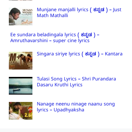
Munjane manjalli lyrics ( ಕನ್ನಡ ) – Just
Math Mathalli
Ee sundara beladingala lyrics ( ಕನ್ನಡ ) –
Amruthavarshini – super cine lyrics
Singara siriye lyrics ( ಕನ್ನಡ ) – Kantara
Tulasi Song Lyrics – Shri Purandara
Dasaru Kruthi Lyrics
Nanage neenu ninage naanu song
lyrics – Upadhyaksha