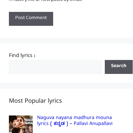
Notify me of new posts by email.
Find lyrics :
Search
Most Popular lyrics
Naguva nayana madhura mouna
lyrics ( ಕನ್ನಡ ) – Pallavi Anupallavi