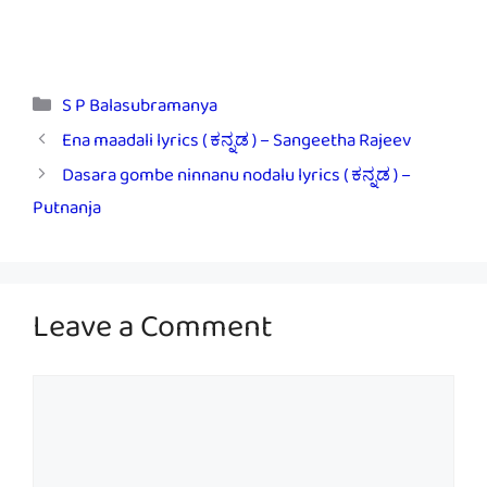
Categories
S P Balasubramanya
Ena maadali lyrics ( ಕನ್ನಡ ) – Sangeetha Rajeev
Dasara gombe ninnanu nodalu lyrics ( ಕನ್ನಡ ) –
Putnanja
Leave a Comment
Comment