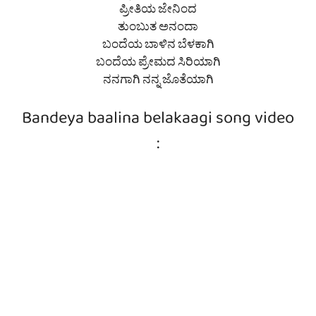
ಪ್ರೀತಿಯ ಜೇನಿಂದ
ತುಂಬುತ ಅನಂದಾ
ಬಂದೆಯ ಬಾಳಿನ ಬೆಳಕಾಗಿ
ಬಂದೆಯ ಪ್ರೇಮದ ಸಿರಿಯಾಗಿ
ನನಗಾಗಿ ನನ್ನ ಜೊತೆಯಾಗಿ
Bandeya baalina belakaagi song video
: