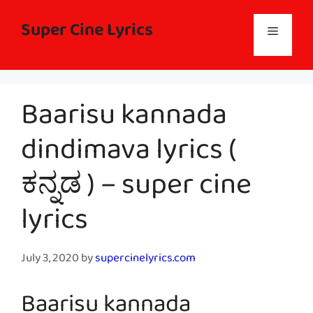
Skip
to
Super Cine Lyrics
Menu
content
Baarisu kannada
dindimava lyrics (
ಕನ್ನಡ ) – super cine
lyrics
July 3, 2020
by
supercinelyrics.com
Baarisu kannada