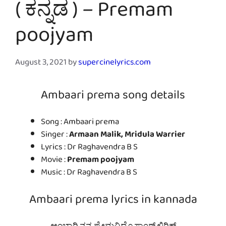
( ಕನ್ನಡ ) – Premam
poojyam
August 3, 2021
by
supercinelyrics.com
Ambaari prema song details
Song : Ambaari prema
Singer :
Armaan Malik, Mridula Warrier
Lyrics : Dr Raghavendra B S
Movie :
Premam poojyam
Music : Dr Raghavendra B S
Ambaari prema lyrics in kannada