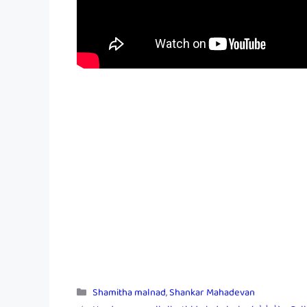
Categories
Shamitha malnad
,
Shankar Mahadevan