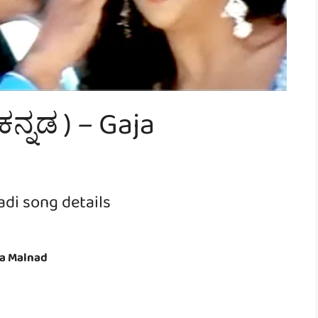
ಕನ್ನಡ ) – Gaja
adi song details
a Malnad