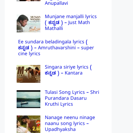
Anupallavi
Munjane manjalli lyrics
( ಕನ್ನಡ ) – Just Math
Mathalli
Ee sundara beladingala lyrics (
ಕನ್ನಡ ) – Amruthavarshini – super
cine lyrics
Singara siriye lyrics (
ಕನ್ನಡ ) – Kantara
Tulasi Song Lyrics – Shri
Purandara Dasaru
Kruthi Lyrics
Nanage neenu ninage
naanu song lyrics –
Upadhyaksha