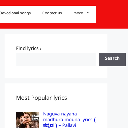
Devotional songs
Contact us
More
Find lyrics :
Search
Most Popular lyrics
Naguva nayana
madhura mouna lyrics (
ಕನ್ನಡ ) – Pallavi