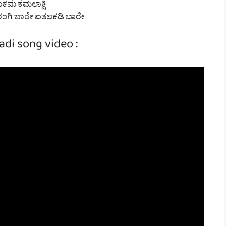
ಕಮ ಕಮಲಾಕ್ಷಿ
ಗಿ ಬಾರೇ ಐತಲಕಡಿ ಬಾರೇ
adi song video :