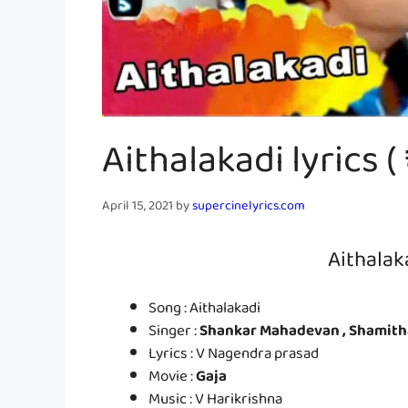
Aithalakadi lyrics ( 
April 15, 2021
by
supercinelyrics.com
Aithalak
Song : Aithalakadi
Singer :
Shankar Mahadevan , Shamith
Lyrics : V Nagendra prasad
Movie :
Gaja
Music : V Harikrishna