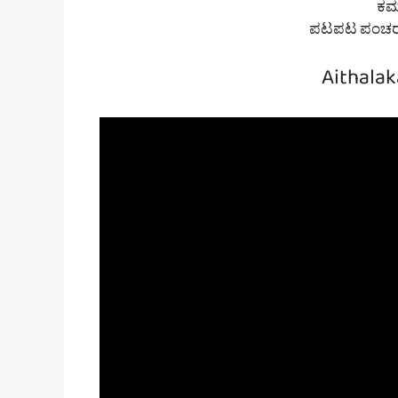
ಕಮ
ಪಟಪಟ ಪಂಚರಂ
Aithalak