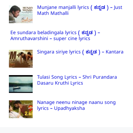
Munjane manjalli lyrics ( ಕನ್ನಡ ) – Just
Math Mathalli
Ee sundara beladingala lyrics ( ಕನ್ನಡ ) –
Amruthavarshini – super cine lyrics
Singara siriye lyrics ( ಕನ್ನಡ ) – Kantara
Tulasi Song Lyrics – Shri Purandara
Dasaru Kruthi Lyrics
Nanage neenu ninage naanu song
lyrics – Upadhyaksha