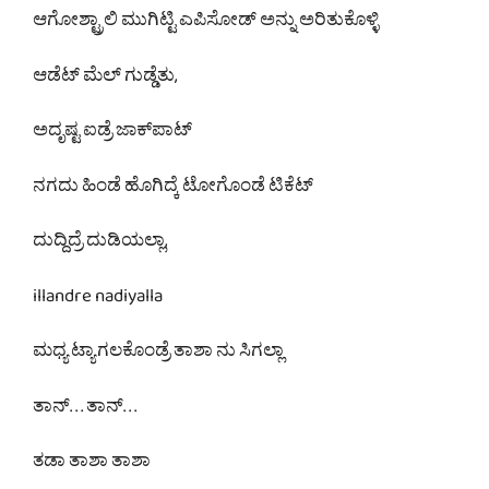
ಆಗೋಶ್ಟ್ರಾಲಿ ಮುಗಿಟ್ಟಿ ಎಪಿಸೋಡ್ ಅನ್ನು ಅರಿತುಕೊಳ್ಳಿ
ಆಡೆಟ್ ಮೆಲ್ ಗುಡ್ಡೆತು,
ಅದೃಷ್ಟ ಐಡ್ರೆ ಜಾಕ್‌ಪಾಟ್
ನಗದು ಹಿಂಡೆ ಹೊಗಿದ್ಕೆ ಟೋಗೊಂಡೆ ಟಿಕೆಟ್
ದುದ್ದಿದ್ರೆ ದುಡಿಯಲ್ಲಾ,
illandre nadiyalla
ಮಧ್ಯ ಟ್ಯಾಗಲಕೊಂಡ್ರೆ ತಾಶಾ ನು ಸಿಗಲ್ಲಾ
ತಾನ್. . . ತಾನ್. . .
ತಡಾ ತಾಶಾ ತಾಶಾ