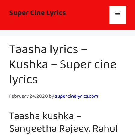
Skip
to
Super Cine Lyrics
Menu
content
Taasha lyrics –
Kushka – Super cine
lyrics
February 24, 2020
by
supercinelyrics.com
Taasha kushka –
Sangeetha Rajeev, Rahul