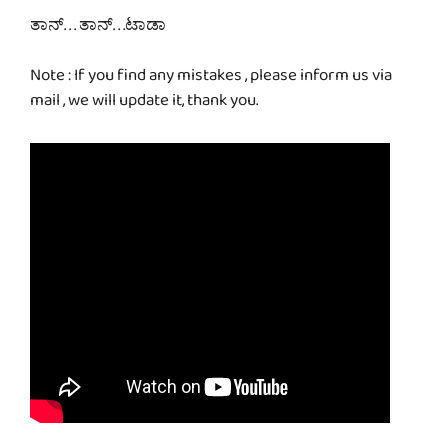
ತಾನ್. . . ತಾನ್. . .ಟಾಡಾ
Note : If you find any mistakes , please inform us via
mail , we will update it, thank you.