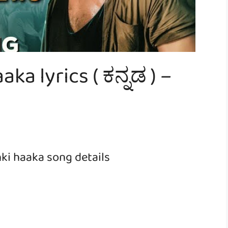
ka lyrics ( ಕನ್ನಡ ) –
ki haaka song details