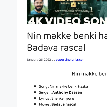
Nin makke benki haa
Badava rascal
January 26, 2022
by
supercinelyrics.com
Nin makke ben
Song : Nin makke benki haaka
Singer :
Anthony Daasan
Lyrics : Shankar guru
Movie :
Badava rascal