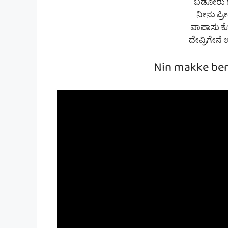
ಬಡೋರು ಹುಡ್
ನೀನು ಪ್ರ
ವಾಪಾಸು ಕೊ
ದೇವ್ರಿಗೇನೆ ಉ
Nin makke ben