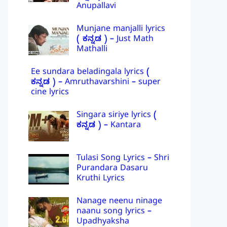
Anupallavi
Munjane manjalli lyrics
( ಕನ್ನಡ ) – Just Math
Mathalli
Ee sundara beladingala lyrics (
ಕನ್ನಡ ) – Amruthavarshini – super
cine lyrics
Singara siriye lyrics (
ಕನ್ನಡ ) – Kantara
Tulasi Song Lyrics – Shri
Purandara Dasaru
Kruthi Lyrics
Nanage neenu ninage
naanu song lyrics –
Upadhyaksha