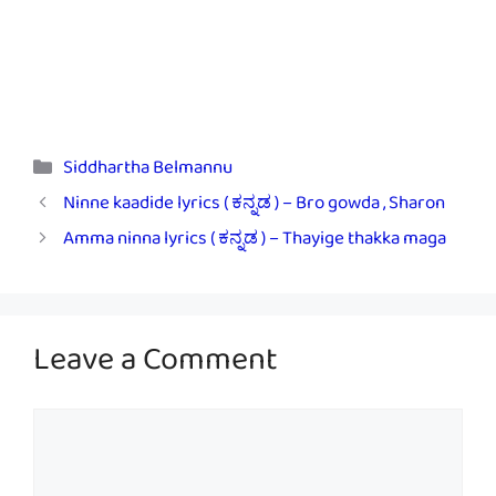
Categories
Siddhartha Belmannu
Ninne kaadide lyrics ( ಕನ್ನಡ ) – Bro gowda , Sharon
Amma ninna lyrics ( ಕನ್ನಡ ‌) – Thayige thakka maga
Leave a Comment
Comment