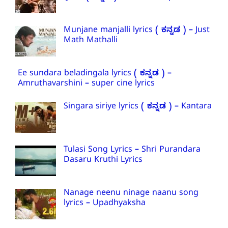
Munjane manjalli lyrics ( ಕನ್ನಡ ) – Just
Math Mathalli
Ee sundara beladingala lyrics ( ಕನ್ನಡ ) –
Amruthavarshini – super cine lyrics
Singara siriye lyrics ( ಕನ್ನಡ ) – Kantara
Tulasi Song Lyrics – Shri Purandara
Dasaru Kruthi Lyrics
Nanage neenu ninage naanu song
lyrics – Upadhyaksha