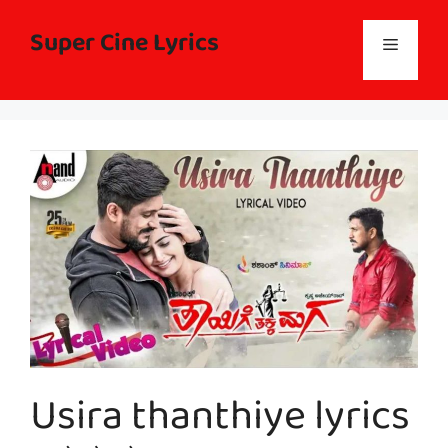
Skip
to
Super Cine Lyrics
Menu
content
Usira thanthiye lyrics