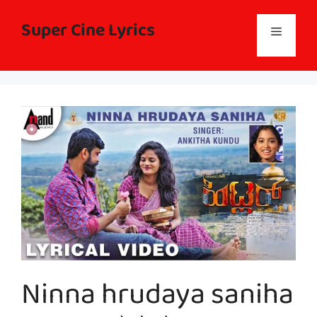
Skip
to
Super Cine Lyrics
Menu
content
Ninna hrudaya saniha