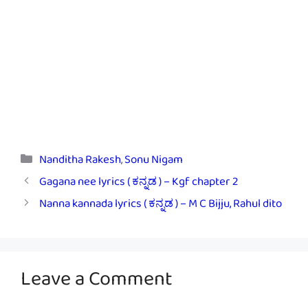
Categories
Nanditha Rakesh
,
Sonu Nigam
Gagana nee lyrics ( ಕನ್ನಡ ) – Kgf chapter 2
Nanna kannada lyrics ( ಕನ್ನಡ ) – M C Bijju, Rahul dito
Leave a Comment