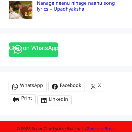
Nanage neenu ninage naanu song
lyrics – Upadhyaksha
Chat on WhatsApp
WhatsApp
Facebook
X
Print
LinkedIn
© 2026 Super Cine Lyrics
• Built with
GeneratePress