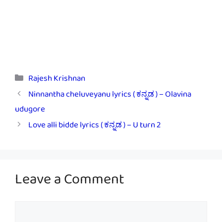
Categories
Rajesh Krishnan
Ninnantha cheluveyanu lyrics ( ಕನ್ನಡ ) – Olavina
udugore
Love alli bidde lyrics ( ಕನ್ನಡ ) – U turn 2
Leave a Comment
Comment