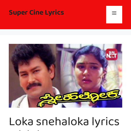
Skip
to
Super Cine Lyrics
Menu
content
Loka snehaloka lyrics