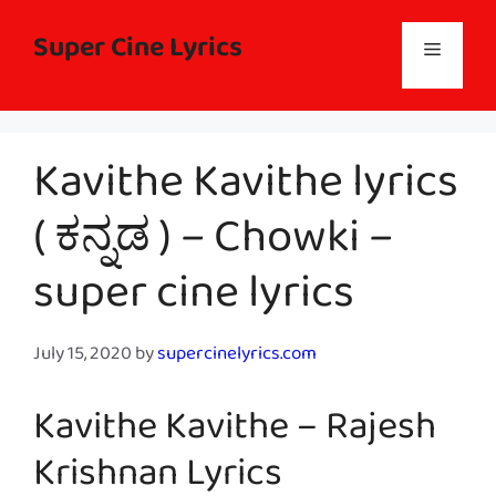
Skip
to
Super Cine Lyrics
Menu
content
Kavithe Kavithe lyrics
( ಕನ್ನಡ ) – Chowki –
super cine lyrics
July 15, 2020
by
supercinelyrics.com
Kavithe Kavithe – Rajesh
Krishnan Lyrics