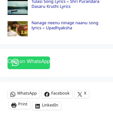
Tulasi Song Lyrics – Shri Purandara
Dasaru Kruthi Lyrics
Nanage neenu ninage naanu song
lyrics – Upadhyaksha
Chat on WhatsApp
WhatsApp
Facebook
X
Print
LinkedIn