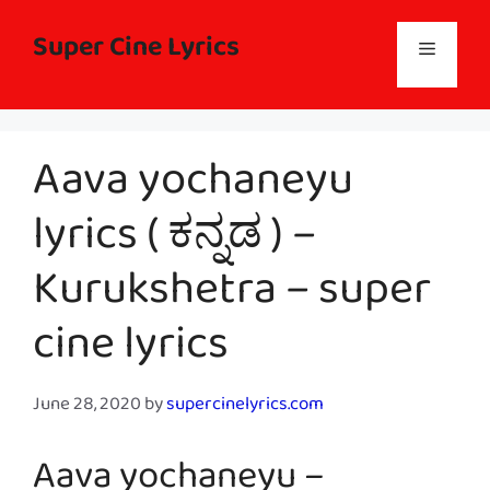
Skip
to
Super Cine Lyrics
Menu
content
Aava yochaneyu
lyrics ( ಕನ್ನಡ ) –
Kurukshetra – super
cine lyrics
June 28, 2020
by
supercinelyrics.com
Aava yochaneyu –