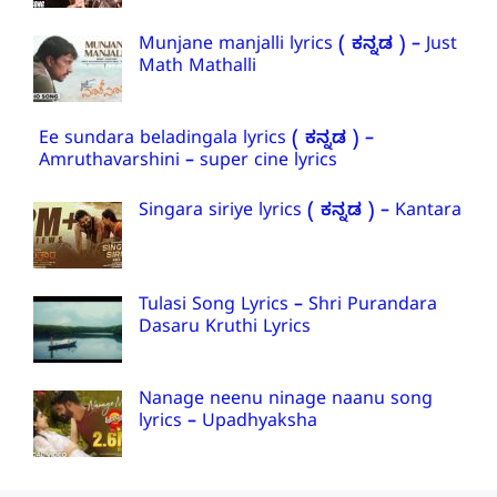
Munjane manjalli lyrics ( ಕನ್ನಡ ) – Just
Math Mathalli
Ee sundara beladingala lyrics ( ಕನ್ನಡ ) –
Amruthavarshini – super cine lyrics
Singara siriye lyrics ( ಕನ್ನಡ ) – Kantara
Tulasi Song Lyrics – Shri Purandara
Dasaru Kruthi Lyrics
Nanage neenu ninage naanu song
lyrics – Upadhyaksha