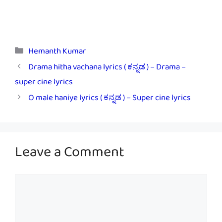
Categories
Hemanth Kumar
Drama hitha vachana lyrics ( ಕನ್ನಡ ) – Drama –
super cine lyrics
O male haniye lyrics ( ಕನ್ನಡ ) – Super cine lyrics
Leave a Comment
Comment