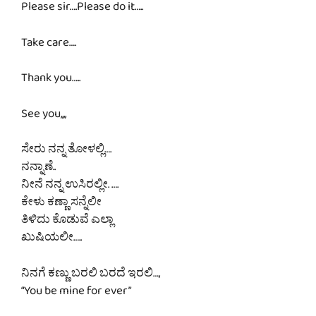
Please sir….Please do it…..
Take care….
Thank you…..
See you,,,,
ಸೇರು ನನ್ನ ತೋಳಲ್ಲಿ….
ನನ್ನಾಣೆ..
ನೀನೆ ನನ್ನ ಉಸಿರಲ್ಲೀ. ….
ಕೇಳು ಕಣ್ಣಾ ಸನ್ನೆಲೀ
ತಿಳಿದು ಕೊಡುವೆ ಎಲ್ಲಾ
ಖುಷಿಯಲೀ…..
ನಿನಗೆ ಕಣ್ಣು ಬರಲಿ ಬರದೆ ಇರಲಿ…,
“You be mine for ever”