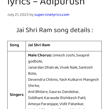
lyrics – Adipurush
July 21, 2023
by
supercinelyrics.com
Jai Shri Ram song details :
Song
Jai Shri Ram
Male Chorus:
Umesh Joshi, Swapnil
godbole,
Janardan Dhatrak, Vivek Naik, Santosh
Bote,
Devendra Chitnis, Yash Kulkarni Mangesh
Shirke,
Anil Bhilare, Gaurav Dandekar,
Singers
Siddhant Karawde Rishikesh Patil,
Ameya Paranjape, Vidit Patankar,