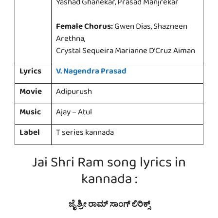
Yashad Ghanekar, Prasad Manjrekar
Female Chorus:
Gwen Dias, Shazneen
Arethna,
Crystal Sequeira Marianne D’Cruz Aiman
Lyrics
V. Nagendra Prasad
Movie
Adipurush
Music
Ajay – Atul
Label
T series kannada
Jai Shri Ram song lyrics in
kannada :
ಜೈ ಶ್ರೀ ರಾಮ್ ಸಾಂಗ್ ಲಿರಿಕ್ಸ್